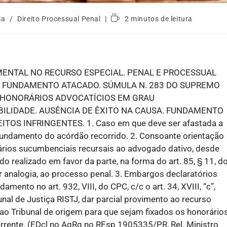
ia
/
Direito Processual Penal
2 minutos de leitura
ENTAL NO RECURSO ESPECIAL. PENAL E PROCESSUAL
. FUNDAMENTO ATACADO. SÚMULA N. 283 DO SUPREMO
. HONORÁRIOS ADVOCATÍCIOS EM GRAU
BILIDADE. AUSÊNCIA DE ÊXITO NA CAUSA. FUNDAMENTO
OS INFRINGENTES. 1. Caso em que deve ser afastada a
 fundamento do acórdão recorrido. 2. Consoante orientação
orários sucumbenciais recursais ao advogado dativo, desde
do realizado em favor da parte, na forma do art. 85, § 11, d
r analogia, ao processo penal. 3. Embargos declaratórios
mento no art. 932, VIII, do CPC, c/c o art. 34, XVIII, “c”,
unal de Justiça RISTJ, dar parcial provimento ao recurso
 ao Tribunal de origem para que sejam fixados os honorário
orrente. (EDcl no AgRg no REsp 1905335/PR, Rel. Ministro