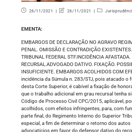
26/11/2021
26/11/2021
Jurisprudênc
EMENTA:
EMBARGOS DE DECLARAÇÃO NO AGRAVO REGIM
PENAL. OMISSÃO E CONTRADIÇÃO EXISTENTES
TRIBUNAL FEDERAL STF.INCIDÊNCIA AFASTADA
RECURSAL.ADVOGADO DATIVO. FIXAÇÃO. POSSI
INSUFICIENTE. EMBARGOS ACOLHIDOS COM EFEIT
incidência da Súmula n. 283/STJ, pois atacado o
desta Corte Superior, é cabível a fixação de hon
que o trabalho adicional em grau recursal tenha si
Código de Processo Civil CPC/2015, aplicável, po
acolhidos, com efeitos infringentes, para, com funda
parte final, do Regimento Interno do Superior Trib
especial, a fim de determinar o retorno dos autos
advocatícios em favor do defensor dativo do rec