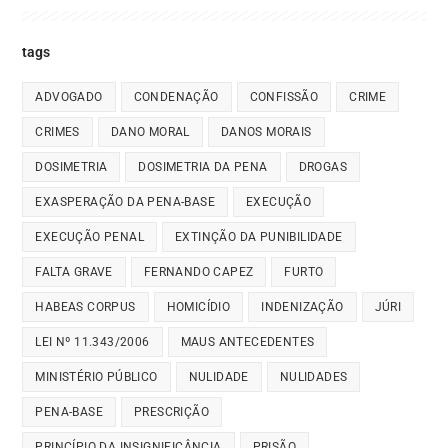
tags
ADVOGADO
CONDENAÇÃO
CONFISSÃO
CRIME
CRIMES
DANO MORAL
DANOS MORAIS
DOSIMETRIA
DOSIMETRIA DA PENA
DROGAS
EXASPERAÇÃO DA PENA-BASE
EXECUÇÃO
EXECUÇÃO PENAL
EXTINÇÃO DA PUNIBILIDADE
FALTA GRAVE
FERNANDO CAPEZ
FURTO
HABEAS CORPUS
HOMICÍDIO
INDENIZAÇÃO
JÚRI
LEI Nº 11.343/2006
MAUS ANTECEDENTES
MINISTÉRIO PÚBLICO
NULIDADE
NULIDADES
PENA-BASE
PRESCRIÇÃO
PRINCÍPIO DA INSIGNIFICÂNCIA
PRISÃO