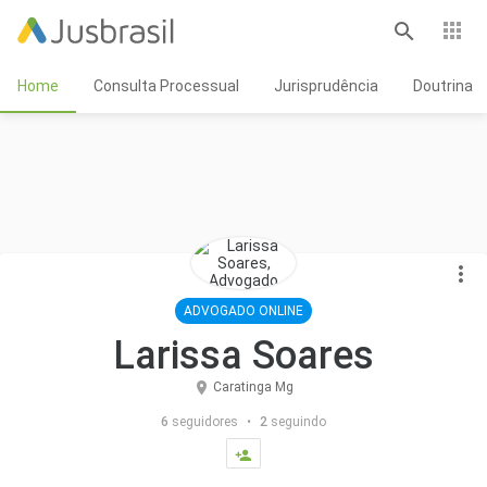
BUSCAR
Logo
NO
Home
Consulta Processual
Jurisprudência
Doutrina
JUSBRASIL
do
Jusbrasil
com
acesso
ADVOGADO ONLINE
Larissa Soares
para
Caratinga Mg
6
seguidores
2
seguindo
a
página