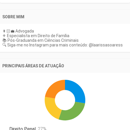
inicial
SOBRE MIM
👩🏻‍💼 Advogada
⚜ Especialista em Direito de Família
📚 Pós-Graduanda em Ciências Criminais
🔍 Siga-me no Instagram para mais conteúdo: @laarissasoaress
PRINCIPAIS ÁREAS DE ATUAÇÃO
Direito Penal
,
27
%