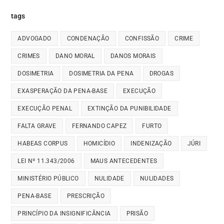
tags
ADVOGADO
CONDENAÇÃO
CONFISSÃO
CRIME
CRIMES
DANO MORAL
DANOS MORAIS
DOSIMETRIA
DOSIMETRIA DA PENA
DROGAS
EXASPERAÇÃO DA PENA-BASE
EXECUÇÃO
EXECUÇÃO PENAL
EXTINÇÃO DA PUNIBILIDADE
FALTA GRAVE
FERNANDO CAPEZ
FURTO
HABEAS CORPUS
HOMICÍDIO
INDENIZAÇÃO
JÚRI
LEI Nº 11.343/2006
MAUS ANTECEDENTES
MINISTÉRIO PÚBLICO
NULIDADE
NULIDADES
PENA-BASE
PRESCRIÇÃO
PRINCÍPIO DA INSIGNIFICÂNCIA
PRISÃO