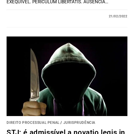
EXEQUÍVEL. PERICULUM LIBERTATIS. AUSÊNCIA…
21/02/2022
DIREITO PROCESSUAL PENAL
/
JURISPRUDÊNCIA
STJ: é admissível a novatio legis in