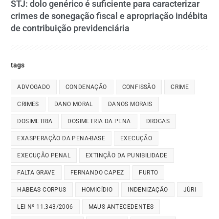
STJ: dolo genérico é suficiente para caracterizar
crimes de sonegação fiscal e apropriação indébita
de contribuição previdenciária
tags
ADVOGADO
CONDENAÇÃO
CONFISSÃO
CRIME
CRIMES
DANO MORAL
DANOS MORAIS
DOSIMETRIA
DOSIMETRIA DA PENA
DROGAS
EXASPERAÇÃO DA PENA-BASE
EXECUÇÃO
EXECUÇÃO PENAL
EXTINÇÃO DA PUNIBILIDADE
FALTA GRAVE
FERNANDO CAPEZ
FURTO
HABEAS CORPUS
HOMICÍDIO
INDENIZAÇÃO
JÚRI
LEI Nº 11.343/2006
MAUS ANTECEDENTES