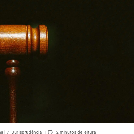
nal
/
Jurisprudência
2 minutos de leitura