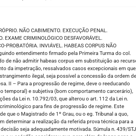
RÓPRIO. NÃO CABIMENTO. EXECUÇÃO PENAL.
O. EXAME CRIMINOLÓGICO DESFAVORÁVEL.
O-PROBATÓRIA. INVIÁVEL. HABEAS CORPUS NÃO
guindo entendimento firmado pela Primeira Turma do col.
ido de não admitir habeas corpus em substituição ao recurs
nto da impetração, ressalvados casos excepcionais em que
nstrangimento ilegal, seja possível a concessão da ordem d
sa. II – Para a progressão de regime, deve o reeducando
pso temporal) e subjetiva (bom comportamento carcerário),
ções da Lei n. 10.792/03, que alterou o art. 112 da Lei n.
criminológico para fins de progressão de regime. Este
de que o Magistrado de 1º Grau, ou o eg. Tribunal a quo,
m determinar a realização da referida prova técnica para a
 decisão seja adequadamente motivada. Súmula n. 439/STJ