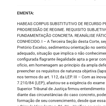
EMENTA:
HABEAS CORPUS SUBSTITUTIVO DE RECURSO P
PROGRESSÃO DE REGIME. REQUISITO SUBJETIV
FUNDAMENTAÇÃO CONCRETA. REANÁLISE FÁTIC
CONHECIDO. I – A Terceira Seção desta Corte, se
Pretório Excelso, sedimentou orientação no sent
adequado, situação que implica o não conhecime
configurada flagrante ilegalidade apta a gerar co
ofício, em homenagem ao princípio da ampla defe
preencher os requisitos de natureza objetiva (la
nos termos do art. 112, da LEP. III – Com as inova
7.210/84 (LEP), afastou-se a exigência do exame 
Superior Tribunal de Justiça firmou entendimento 
diante das circunstâncias do caso concreto, pode
formação de seu convencimento, desde que essa