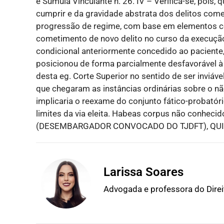
e Súmula Vinculante n. 26. IV – Verifica-se, pois,
cumprir e da gravidade abstrata dos delitos comet
progressão de regime, com base em elementos co
cometimento de novo delito no curso da execução,
condicional anteriormente concedido ao paciente
posicionou de forma parcialmente desfavorável à
desta eg. Corte Superior no sentido de ser inviáv
que chegaram as instâncias ordinárias sobre o nã
implicaria o reexame do conjunto fático-probatór
limites da via eleita. Habeas corpus não conheci
(DESEMBARGADOR CONVOCADO DO TJDFT), QUINT
Larissa Soares
Advogada e professora do Dire