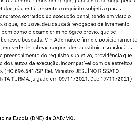
 que o v. acórdão considerou que, para além da longa pena a
idos, não está presente o requisito subjetivo para a
ncretos extraídos da execução penal, tendo em vista o
 o que, inclusive, deu causa à revogação de livramento
, bem como o exame criminológico prévio, que se
 benesse buscada. V – Ademais, é firme o posicionamento
el, em sede de habeas corpus, desconstituir a conclusão a
o preenchimento do requisito subjetivo, providência que
io dos autos da execução, incompatível com os estreitos
do. (HC 696.541/SP, Rel. Ministro JESUÍNO RISSATO
A TURMA, julgado em 09/11/2021, DJe 17/11/2021)
ito na Escola (DNE) da OAB/MG.