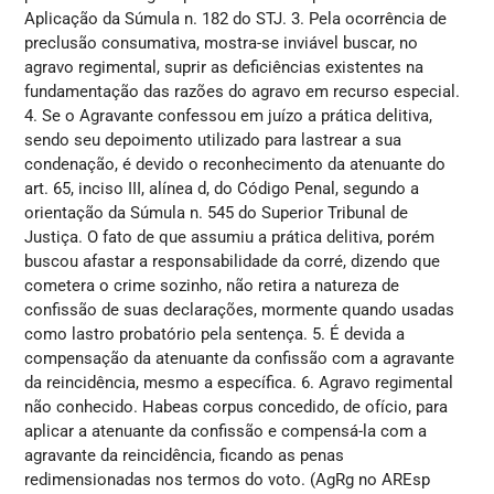
Aplicação da Súmula n. 182 do STJ. 3. Pela ocorrência de
preclusão consumativa, mostra-se inviável buscar, no
agravo regimental, suprir as deficiências existentes na
fundamentação das razões do agravo em recurso especial.
4. Se o Agravante confessou em juízo a prática delitiva,
sendo seu depoimento utilizado para lastrear a sua
condenação, é devido o reconhecimento da atenuante do
art. 65, inciso III, alínea d, do Código Penal, segundo a
orientação da Súmula n. 545 do Superior Tribunal de
Justiça. O fato de que assumiu a prática delitiva, porém
buscou afastar a responsabilidade da corré, dizendo que
cometera o crime sozinho, não retira a natureza de
confissão de suas declarações, mormente quando usadas
como lastro probatório pela sentença. 5. É devida a
compensação da atenuante da confissão com a agravante
da reincidência, mesmo a específica. 6. Agravo regimental
não conhecido. Habeas corpus concedido, de ofício, para
aplicar a atenuante da confissão e compensá-la com a
agravante da reincidência, ficando as penas
redimensionadas nos termos do voto. (AgRg no AREsp