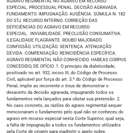
AGRAVO REGIMENTAL NO AGRAVO EM RECURSO
ESPECIAL. PROCESSUAL PENAL. DECISÃO AGRAVADA.
FUNDAMENTO. IMPUGNAÇÃO. AUSÊNCIA. SÚMULA N. 182
DO STJ. RECURSO INTERNO. CORREÇÃO DAS
DEFICIÊNCIAS DO AGRAVO EM RECURSO
ESPECIAL. INVIABILIDADE. PRECLUSÃO CONSUMATIVA.
ILEGALIDADE FLAGRANTE. ROUBO MAJORADO.
CONFISSÃO. UTILIZAÇÃO. SENTENÇA. ATENUAÇÃO
DEVIDA. COMPENSAÇÃO. REINCIDÊNCIA ESPECÍFICA.
AGRAVO REGIMENTAL NÃO CONHECIDO. HABEAS CORPUS
CONCEDIDO, DE OFÍCIO. 1. O princípio da dialeticidade,
positivado no art. 932, inciso III, do Código de Processo
Civil, aplicável por força do art. 3.º do Código de Processo
Penal, impõe ao recorrente o ônus de demonstrar o
desacerto da decisão agravada, impugnando todos os
fundamentos nela lançados para obstar sua pretensão. 2.
No caso concreto, as razões do agravo regimental sequer
mencionaram o fundamento pelo qual não se conheceu do
agravo em recurso especial nesta Corte Superior, qual seja,
a falta de impugnação a todos os fundamentos utilizados
pela Corte de origem para inadmitir o apelo nobre.