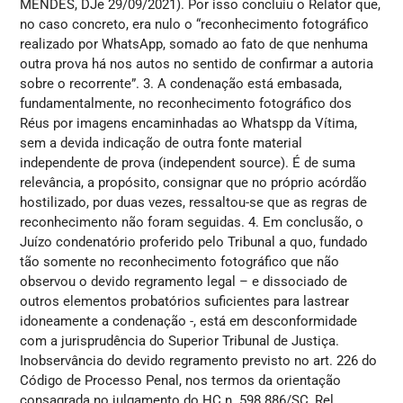
MENDES, DJe 29/09/2021). Por isso concluiu o Relator que,
no caso concreto, era nulo o “reconhecimento fotográfico
realizado por WhatsApp, somado ao fato de que nenhuma
outra prova há nos autos no sentido de confirmar a autoria
sobre o recorrente”. 3. A condenação está embasada,
fundamentalmente, no reconhecimento fotográfico dos
Réus por imagens encaminhadas ao Whatspp da Vítima,
sem a devida indicação de outra fonte material
independente de prova (independent source). É de suma
relevância, a propósito, consignar que no próprio acórdão
hostilizado, por duas vezes, ressaltou-se que as regras de
reconhecimento não foram seguidas. 4. Em conclusão, o
Juízo condenatório proferido pelo Tribunal a quo, fundado
tão somente no reconhecimento fotográfico que não
observou o devido regramento legal – e dissociado de
outros elementos probatórios suficientes para lastrear
idoneamente a condenação -, está em desconformidade
com a jurisprudência do Superior Tribunal de Justiça.
Inobservância do devido regramento previsto no art. 226 do
Código de Processo Penal, nos termos da orientação
consagrada no julgamento do HC n. 598.886/SC, Rel.