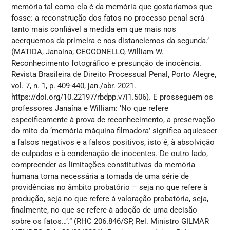
memória tal como ela é da memória que gostaríamos que
fosse: a reconstrução dos fatos no processo penal será
tanto mais confiável a medida em que mais nos
acerquemos da primeira e nos distanciemos da segunda.’
(MATIDA, Janaina; CECCONELLO, William W.
Reconhecimento fotográfico e presunção de inocência.
Revista Brasileira de Direito Processual Penal, Porto Alegre,
vol. 7, n. 1, p. 409-440, jan./abr. 2021.
https://doi.org/10.22197/rbdpp.v7i1.506). E prosseguem os
professores Janaína e William: ‘No que refere
especificamente à prova de reconhecimento, a preservação
do mito da ‘memória máquina filmadora’ significa aquiescer
a falsos negativos e a falsos positivos, isto é, à absolvição
de culpados e à condenação de inocentes. De outro lado,
compreender as limitações constitutivas da memória
humana torna necessária a tomada de uma série de
providências no âmbito probatório – seja no que refere à
produção, seja no que refere à valoração probatória, seja,
finalmente, no que se refere à adoção de uma decisão
sobre os fatos…’.” (RHC 206.846/SP, Rel. Ministro GILMAR