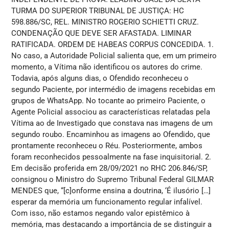
TURMA DO SUPERIOR TRIBUNAL DE JUSTIÇA: HC
598.886/SC, REL. MINISTRO ROGERIO SCHIETTI CRUZ.
CONDENAÇÃO QUE DEVE SER AFASTADA. LIMINAR
RATIFICADA. ORDEM DE HABEAS CORPUS CONCEDIDA. 1.
No caso, a Autoridade Policial salienta que, em um primeiro
momento, a Vítima não identificou os autores do crime.
Todavia, após alguns dias, o Ofendido reconheceu o
segundo Paciente, por intermédio de imagens recebidas em
grupos de WhatsApp. No tocante ao primeiro Paciente, o
Agente Policial associou as características relatadas pela
Vítima ao de Investigado que constava nas imagens de um
segundo roubo. Encaminhou as imagens ao Ofendido, que
prontamente reconheceu o Réu. Posteriormente, ambos
foram reconhecidos pessoalmente na fase inquisitorial. 2.
Em decisão proferida em 28/09/2021 no RHC 206.846/SP,
consignou o Ministro do Supremo Tribunal Federal GILMAR
MENDES que, “[c]onforme ensina a doutrina, ‘É ilusório […]
esperar da memória um funcionamento regular infalível.
Com isso, não estamos negando valor epistêmico à
memória, mas destacando a importância de se distinguir a