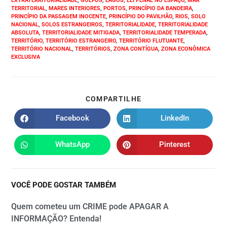
EXTRATERRITORIALIDADE
,
GOLFOS
,
LAGOS
,
LEI PENAL NO ESPAÇO
,
MAR
TERRITORIAL
,
MARES INTERIORES
,
PORTOS
,
PRINCÍPIO DA BANDEIRA
,
PRINCÍPIO DA PASSAGEM INOCENTE
,
PRINCÍPIO DO PAVILHÃO
,
RIOS
,
SOLO
NACIONAL
,
SOLOS ESTRANGEIROS
,
TERRITORIALIDADE
,
TERRITORIALIDADE
ABSOLUTA
,
TERRITORIALIDADE MITIGADA
,
TERRITORIALIDADE TEMPERADA
,
TERRITÓRIO
,
TERRITÓRIO ESTRANGEIRO
,
TERRITÓRIO FLUTUANTE
,
TERRITÓRIO NACIONAL
,
TERRITÓRIOS
,
ZONA CONTÍGUA
,
ZONA ECONÔMICA
EXCLUSIVA
COMPARTILHE
Facebook
LinkedIn
WhatsApp
Pinterest
VOCÊ PODE GOSTAR TAMBÉM
Quem cometeu um CRIME pode APAGAR A
INFORMAÇÃO? Entenda!