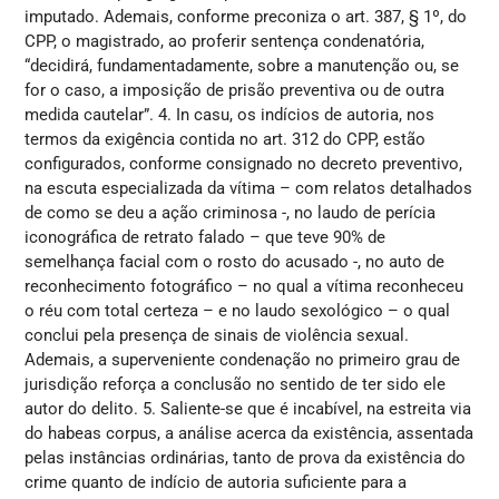
imputado. Ademais, conforme preconiza o art. 387, § 1º, do
CPP, o magistrado, ao proferir sentença condenatória,
“decidirá, fundamentadamente, sobre a manutenção ou, se
for o caso, a imposição de prisão preventiva ou de outra
medida cautelar”. 4. In casu, os indícios de autoria, nos
termos da exigência contida no art. 312 do CPP, estão
configurados, conforme consignado no decreto preventivo,
na escuta especializada da vítima – com relatos detalhados
de como se deu a ação criminosa -, no laudo de perícia
iconográfica de retrato falado – que teve 90% de
semelhança facial com o rosto do acusado -, no auto de
reconhecimento fotográfico – no qual a vítima reconheceu
o réu com total certeza – e no laudo sexológico – o qual
conclui pela presença de sinais de violência sexual.
Ademais, a superveniente condenação no primeiro grau de
jurisdição reforça a conclusão no sentido de ter sido ele
autor do delito. 5. Saliente-se que é incabível, na estreita via
do habeas corpus, a análise acerca da existência, assentada
pelas instâncias ordinárias, tanto de prova da existência do
crime quanto de indício de autoria suficiente para a