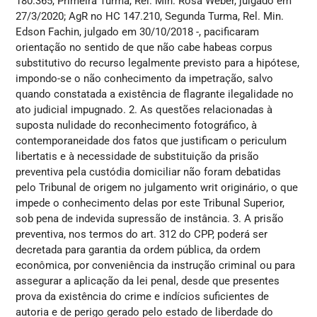
180.365, Primeira Turma, Rel. Min. Rosa Weber, julgado em
27/3/2020; AgR no HC 147.210, Segunda Turma, Rel. Min.
Edson Fachin, julgado em 30/10/2018 -, pacificaram
orientação no sentido de que não cabe habeas corpus
substitutivo do recurso legalmente previsto para a hipótese,
impondo-se o não conhecimento da impetração, salvo
quando constatada a existência de flagrante ilegalidade no
ato judicial impugnado. 2. As questões relacionadas à
suposta nulidade do reconhecimento fotográfico, à
contemporaneidade dos fatos que justificam o periculum
libertatis e à necessidade de substituição da prisão
preventiva pela custódia domiciliar não foram debatidas
pelo Tribunal de origem no julgamento writ originário, o que
impede o conhecimento delas por este Tribunal Superior,
sob pena de indevida supressão de instância. 3. A prisão
preventiva, nos termos do art. 312 do CPP, poderá ser
decretada para garantia da ordem pública, da ordem
econômica, por conveniência da instrução criminal ou para
assegurar a aplicação da lei penal, desde que presentes
prova da existência do crime e indícios suficientes de
autoria e de perigo gerado pelo estado de liberdade do