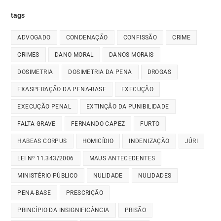
tags
ADVOGADO
CONDENAÇÃO
CONFISSÃO
CRIME
CRIMES
DANO MORAL
DANOS MORAIS
DOSIMETRIA
DOSIMETRIA DA PENA
DROGAS
EXASPERAÇÃO DA PENA-BASE
EXECUÇÃO
EXECUÇÃO PENAL
EXTINÇÃO DA PUNIBILIDADE
FALTA GRAVE
FERNANDO CAPEZ
FURTO
HABEAS CORPUS
HOMICÍDIO
INDENIZAÇÃO
JÚRI
LEI Nº 11.343/2006
MAUS ANTECEDENTES
MINISTÉRIO PÚBLICO
NULIDADE
NULIDADES
PENA-BASE
PRESCRIÇÃO
PRINCÍPIO DA INSIGNIFICÂNCIA
PRISÃO