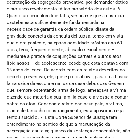
decretação da segregação preventiva, por demandar detido
e profundo revolvimento fático-probatório dos autos. 6.
Quanto ao periculum libertatis, verifica-se que a custódia
cautelar está suficientemente fundamentada na
necessidade de garantia da ordem pública, diante da
gravidade concreta da conduta delituosa, tendo em vista
que o ora paciente, na época com idade próxima aos 60
anos, teria, frequentemente, abusado sexualmente –
mediante a prática de conjunções carnais e outros atos
libidinosos – de adolescente, desde que esta contava com
13 anos de idade. De acordo com os relatos descritos no
decreto preventivo, ele, que é policial civil, passou a buscá-
la na saída da escola e na rua da casa dela, ocasiões em
que, sempre ostentando arma de fogo, ameaçava a vítima
dizendo que mataria a sua família caso ela viesse a contar
sobre os atos. Consoante relato dos seus pais, a vítima,
diante de tamanho constrangimento, está apavorada e já
tentou suicídio. 7. Esta Corte Superior de Justiça tem
entendimento no sentido de que a manutenção da
segregação cautelar, quando da sentença condenatória, não
requer fundamentação exaustiva, sendo suficiente a