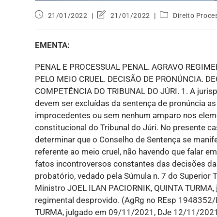
21/01/2022
21/01/2022
Direito Proce
EMENTA:
PENAL E PROCESSUAL PENAL. AGRAVO REGIMEN
PELO MEIO CRUEL. DECISÃO DE PRONÚNCIA. DE
COMPETÊNCIA DO TRIBUNAL DO JÚRI. 1. A jurispr
devem ser excluídas da sentença de pronúncia as
improcedentes ou sem nenhum amparo nos eleme
constitucional do Tribunal do Júri. No presente ca
determinar que o Conselho de Sentença se manifes
referente ao meio cruel, não havendo que falar e
fatos incontroversos constantes das decisões das 
probatório, vedado pela Súmula n. 7 do Superior T
Ministro JOEL ILAN PACIORNIK, QUINTA TURMA, j
regimental desprovido. (AgRg no REsp 1948352
TURMA, julgado em 09/11/2021, DJe 12/11/202