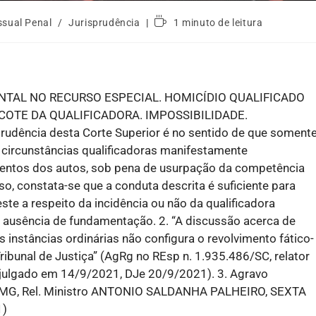
ssual Penal
/
Jurisprudência
1 minuto de leitura
TAL NO RECURSO ESPECIAL. HOMICÍDIO QUALIFICADO
COTE DA QUALIFICADORA. IMPOSSIBILIDADE.
udência desta Corte Superior é no sentido de que soment
 circunstâncias qualificadoras manifestamente
ntos dos autos, sob pena de usurpação da competência
so, constata-se que a conduta descrita é suficiente para
te a respeito da incidência ou não da qualificadora
m ausência de fundamentação. 2. “A discussão acerca de
instâncias ordinárias não configura o revolvimento fático-
ribunal de Justiça” (AgRg no REsp n. 1.935.486/SC, relator
ulgado em 14/9/2021, DJe 20/9/2021). 3. Agravo
/MG, Rel. Ministro ANTONIO SALDANHA PALHEIRO, SEXTA
1)