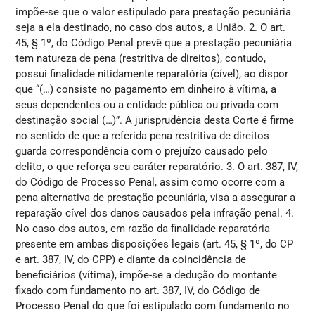
impõe-se que o valor estipulado para prestação pecuniária
seja a ela destinado, no caso dos autos, a União. 2. O art.
45, § 1º, do Código Penal prevê que a prestação pecuniária
tem natureza de pena (restritiva de direitos), contudo,
possui finalidade nitidamente reparatória (cível), ao dispor
que “(…) consiste no pagamento em dinheiro à vítima, a
seus dependentes ou a entidade pública ou privada com
destinação social (…)”. A jurisprudência desta Corte é firme
no sentido de que a referida pena restritiva de direitos
guarda correspondência com o prejuízo causado pelo
delito, o que reforça seu caráter reparatório. 3. O art. 387, IV,
do Código de Processo Penal, assim como ocorre com a
pena alternativa de prestação pecuniária, visa a assegurar a
reparação cível dos danos causados pela infração penal. 4.
No caso dos autos, em razão da finalidade reparatória
presente em ambas disposições legais (art. 45, § 1º, do CP
e art. 387, IV, do CPP) e diante da coincidência de
beneficiários (vítima), impõe-se a dedução do montante
fixado com fundamento no art. 387, IV, do Código de
Processo Penal do que foi estipulado com fundamento no