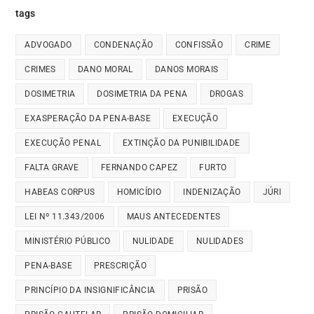
tags
ADVOGADO
CONDENAÇÃO
CONFISSÃO
CRIME
CRIMES
DANO MORAL
DANOS MORAIS
DOSIMETRIA
DOSIMETRIA DA PENA
DROGAS
EXASPERAÇÃO DA PENA-BASE
EXECUÇÃO
EXECUÇÃO PENAL
EXTINÇÃO DA PUNIBILIDADE
FALTA GRAVE
FERNANDO CAPEZ
FURTO
HABEAS CORPUS
HOMICÍDIO
INDENIZAÇÃO
JÚRI
LEI Nº 11.343/2006
MAUS ANTECEDENTES
MINISTÉRIO PÚBLICO
NULIDADE
NULIDADES
PENA-BASE
PRESCRIÇÃO
PRINCÍPIO DA INSIGNIFICÂNCIA
PRISÃO