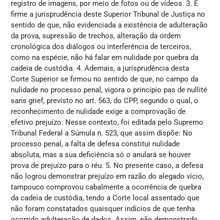
registro de imagens, por meio de fotos ou de vídeos. 3. É
firme a jurisprudência deste Superior Tribunal de Justiça no
sentido de que, não evidenciada a existência de adulteração
da prova, supressão de trechos, alteração da ordem
cronológica dos diálogos ou interferência de terceiros,
como na espécie, não há falar em nulidade por quebra da
cadeia de custódia. 4. Ademais, a jurisprudência desta
Corte Superior se firmou no sentido de que, no campo da
nulidade no processo penal, vigora o princípio pas de nullité
sans grief, previsto no art. 563, do CPP, segundo o qual, o
reconhecimento de nulidade exige a comprovação de
efetivo prejuízo. Nesse contexto, foi editada pelo Supremo
Tribunal Federal a Súmula n. 523, que assim dispõe: No
processo penal, a falta de defesa constitui nulidade
absoluta, mas a sua deficiência só o anulará se houver
prova de prejuízo para o réu. 5. No presente caso, a defesa
não logrou demonstrar prejuízo em razão do alegado vício,
tampouco comprovou cabalmente a ocorrência de quebra
da cadeia de custódia, tendo a Corte local assentado que
não foram constatados quaisquer indícios de que tenha
ocorrido adulteração de dados. Assim, não demonstrado