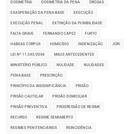
DOSIMETRIA
DOSIMETRIA DA PENA
DROGAS
EXASPERAÇÃO DA PENA-BASE
EXECUÇÃO
EXECUÇÃO PENAL
EXTINÇÃO DA PUNIBILIDADE
FALTA GRAVE
FERNANDO CAPEZ
FURTO
HABEAS CORPUS
HOMICÍDIO
INDENIZAÇÃO
JÚRI
LEI Nº 11.343/2006
MAUS ANTECEDENTES
MINISTÉRIO PÚBLICO
NULIDADE
NULIDADES
PENA-BASE
PRESCRIÇÃO
PRINCÍPIO DA INSIGNIFICÂNCIA
PRISÃO
PRISÃO CAUTELAR
PRISÃO DOMICILIAR
PRISÃO PREVENTIVA
PROGRESSÃO DE REGIME
RECURSO
REGIME SEMIABERTO
REGIMES PENITENCIÁRIOS
REINCIDÊNCIA