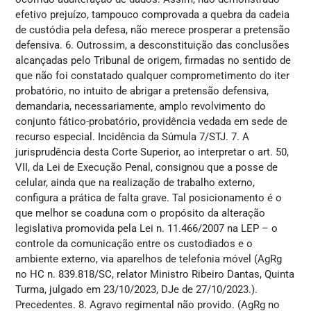
efetivo prejuízo, tampouco comprovada a quebra da cadeia
de custódia pela defesa, não merece prosperar a pretensão
defensiva. 6. Outrossim, a desconstituição das conclusões
alcançadas pelo Tribunal de origem, firmadas no sentido de
que não foi constatado qualquer comprometimento do iter
probatório, no intuito de abrigar a pretensão defensiva,
demandaria, necessariamente, amplo revolvimento do
conjunto fático-probatório, providência vedada em sede de
recurso especial. Incidência da Súmula 7/STJ. 7. A
jurisprudência desta Corte Superior, ao interpretar o art. 50,
VII, da Lei de Execução Penal, consignou que a posse de
celular, ainda que na realização de trabalho externo,
configura a prática de falta grave. Tal posicionamento é o
que melhor se coaduna com o propósito da alteração
legislativa promovida pela Lei n. 11.466/2007 na LEP – o
controle da comunicação entre os custodiados e o
ambiente externo, via aparelhos de telefonia móvel (AgRg
no HC n. 839.818/SC, relator Ministro Ribeiro Dantas, Quinta
Turma, julgado em 23/10/2023, DJe de 27/10/2023.).
Precedentes. 8. Agravo regimental não provido. (AgRg no