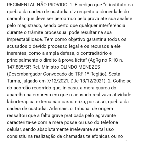
REGIMENTAL NÃO PROVIDO. 1. É cediço que “o instituto da
quebra da cadeia de custódia diz respeito à idoneidade do
caminho que deve ser percorrido pela prova até sua análise
pelo magistrado, sendo certo que qualquer interferência
durante o trâmite processual pode resultar na sua
imprestabilidade. Tem como objetivo garantir a todos os
acusados o devido processo legal e os recursos a ele
inerentes, como a ampla defesa, o contraditório e
principalmente o direito à prova lícita” (AgRg no RHC n.
147.885/SP, Rel. Ministro OLINDO MENEZES
(Desembargador Convocado do TRF 1ª Região), Sexta
Turma, julgado em 7/12/2021, DJe 13/12/2021). 2. Colhe-se
do acórdão recorrido que, in casu, a mera guarda do
aparelho na empresa em que o acusado realizava atividade
laborterápica externa não caracteriza, por si só, quebra da
cadeia de custódia. Ademais, o Tribunal de origem
ressaltou que a falta grave praticada pelo agravante
caracteriza-se com a mera posse ou uso do telefone
celular, sendo absolutamente irrelevante se tal uso
consistiu na realização de chamadas telefônicas ou no