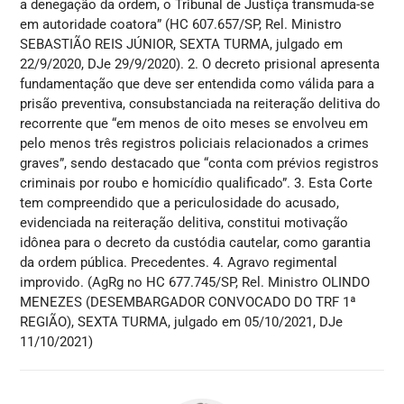
a denegação da ordem, o Tribunal de Justiça transmuda-se
em autoridade coatora” (HC 607.657/SP, Rel. Ministro
SEBASTIÃO REIS JÚNIOR, SEXTA TURMA, julgado em
22/9/2020, DJe 29/9/2020). 2. O decreto prisional apresenta
fundamentação que deve ser entendida como válida para a
prisão preventiva, consubstanciada na reiteração delitiva do
recorrente que “em menos de oito meses se envolveu em
pelo menos três registros policiais relacionados a crimes
graves”, sendo destacado que “conta com prévios registros
criminais por roubo e homicídio qualificado”. 3. Esta Corte
tem compreendido que a periculosidade do acusado,
evidenciada na reiteração delitiva, constitui motivação
idônea para o decreto da custódia cautelar, como garantia
da ordem pública. Precedentes. 4. Agravo regimental
improvido. (AgRg no HC 677.745/SP, Rel. Ministro OLINDO
MENEZES (DESEMBARGADOR CONVOCADO DO TRF 1ª
REGIÃO), SEXTA TURMA, julgado em 05/10/2021, DJe
11/10/2021)