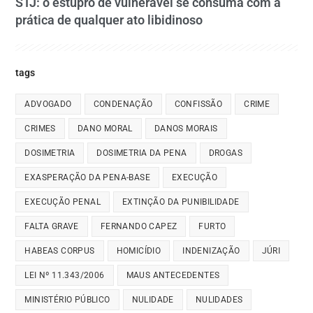
STJ: o estupro de vulnerável se consuma com a
prática de qualquer ato libidinoso
tags
ADVOGADO
CONDENAÇÃO
CONFISSÃO
CRIME
CRIMES
DANO MORAL
DANOS MORAIS
DOSIMETRIA
DOSIMETRIA DA PENA
DROGAS
EXASPERAÇÃO DA PENA-BASE
EXECUÇÃO
EXECUÇÃO PENAL
EXTINÇÃO DA PUNIBILIDADE
FALTA GRAVE
FERNANDO CAPEZ
FURTO
HABEAS CORPUS
HOMICÍDIO
INDENIZAÇÃO
JÚRI
LEI Nº 11.343/2006
MAUS ANTECEDENTES
MINISTÉRIO PÚBLICO
NULIDADE
NULIDADES