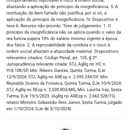
comportamento reprovável e risco à ordem social,
afastando a aplicação do princípio da insignificância. 5. A
restituição do bem furtado não justifica, por si só, a
aplicação do princípio da insignificância. IV. Dispositivo e
tese 6. Recurso não provido. Tese de julgamento: 1. O
princípio da insignificância não se aplica quando o valor da
res furtiva supera 10% do salário mínimo vigente à época
dos fatos. 2. A reprovabilidade da conduta e o risco à
ordem social afastam a atipicidade material. Dispositivos
relevantes citados: Código Penal, art. 155, § 2º.
Jurisprudência relevante citada: STJ, AgRg no HC n.
918.108/SP, Min. Ribeiro Dantas, Quinta Turma, DJe
12/9/2024; STJ, AgRg no AREsp n. 2.595.244/DF, Min.
Reynaldo Soares da Fonseca, Quinta Turma, DJe 10/9/2024;
STJ, AgRg no REsp n. 2.039.803/MG, Min. Laurita Vaz, Sexta
Turma, DJe 19/5/2023. (AgRg no AREsp n. 2.663.528/TO,
relator Ministro Sebastião Reis Júnior, Sexta Turma, julgado
em 1/10/2024, DJe de 3/10/2024).