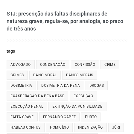
STJ: prescrição das faltas disciplinares de
natureza grave, regula-se, por analogia, ao prazo
de três anos
tags
ADVOGADO
CONDENAÇÃO
CONFISSÃO
CRIME
CRIMES
DANO MORAL
DANOS MORAIS
DOSIMETRIA
DOSIMETRIA DA PENA
DROGAS
EXASPERAÇÃO DA PENA-BASE
EXECUÇÃO
EXECUÇÃO PENAL
EXTINÇÃO DA PUNIBILIDADE
FALTA GRAVE
FERNANDO CAPEZ
FURTO
HABEAS CORPUS
HOMICÍDIO
INDENIZAÇÃO
JÚRI