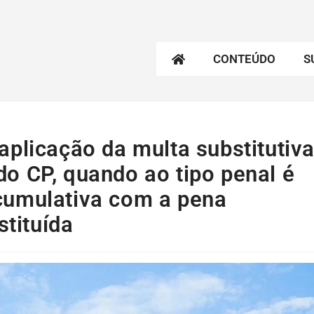
CONTEÚDO
S
plicação da multa substitutiv
, do CP, quando ao tipo penal é
cumulativa com a pena
stituída