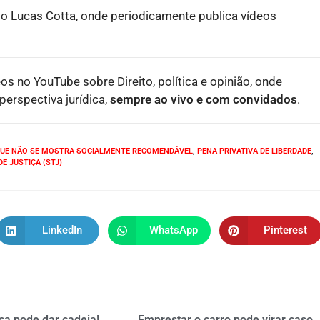
o Lucas Cotta, onde periodicamente publica vídeos
eos no YouTube sobre Direito, política e opinião, onde
erspectiva jurídica,
sempre ao vivo e com convidados
.
QUE NÃO SE MOSTRA SOCIALMENTE RECOMENDÁVEL
,
PENA PRIVATIVA DE LIBERDADE
,
E JUSTIÇA (STJ)
LinkedIn
WhatsApp
Pinterest
ça pode dar cadeia!
Emprestar o carro pode virar caso