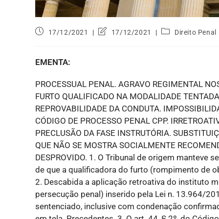
17/12/2021
17/12/2021
Direito Penal
EMENTA:
PROCESSUAL PENAL. AGRAVO REGIMENTAL NO
FURTO QUALIFICADO NA MODALIDADE TENTADA. 
REPROVABILIDADE DA CONDUTA. IMPOSSIBILID
CÓDIGO DE PROCESSO PENAL CPP. IRRETROATI
PRECLUSÃO DA FASE INSTRUTÓRIA. SUBSTITUIÇ
QUE NÃO SE MOSTRA SOCIALMENTE RECOMEND
DESPROVIDO. 1. O Tribunal de origem manteve seu
de que a qualificadora do furto (rompimento de ob
2. Descabida a aplicação retroativa do instituto 
persecução penal) inserido pela Lei n. 13.964/20
sentenciado, inclusive com condenação confirmad
em tela. Precedentes. 3. O art. 44, § 2º, do Códig