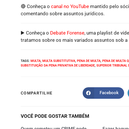
🔴 Conheça o
canal no YouTube
mantido pelo sóci
comentando sobre assuntos jurídicos.
▶️ Conheça o
Debate Forense
, uma playlist de víd
tratamos sobre os mais variados assuntos sob a p
TAGS
:
MULTA
,
MULTA SUBSTITUTIVA
,
PENA DE MULTA
,
PENA DE MULTA 
SUBSTITUIÇÃO DA PENA PRIVATIVA DE LIBERDADE
,
SUPERIOR TRIBUNAL D
Facebook
COMPARTILHE
VOCÊ PODE GOSTAR TAMBÉM
Quem cometeu um CRIME pode
Fazer bagun