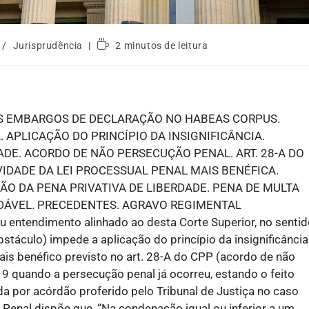
/
Jurisprudência
2 minutos de leitura
S EMBARGOS DE DECLARAÇÃO NO HABEAS CORPUS.
APLICAÇÃO DO PRINCÍPIO DA INSIGNIFICÂNCIA.
ADE. ACORDO DE NÃO PERSECUÇÃO PENAL. ART. 28-A DO
VIDADE DA LEI PROCESSUAL PENAL MAIS BENÉFICA.
ÃO DA PENA PRIVATIVA DE LIBERDADE. PENA DE MULTA
ÁVEL. PRECEDENTES. AGRAVO REGIMENTAL
 entendimento alinhado ao desta Corte Superior, no senti
stáculo) impede a aplicação do princípio da insignificância
mais benéfico previsto no art. 28-A do CPP (acordo de não
19 quando a persecução penal já ocorreu, estando o feito
a por acórdão proferido pelo Tribunal de Justiça no caso
o Penal dispõe que, “Na condenação igual ou inferior a um