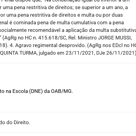
r uma pena restritiva de direitos; se superior a um ano, a
or uma pena restritiva de direitos e multa ou por duas
o penal é cominada pena de multa cumulativa com a pena
 socialmente recomendável a aplicação da multa substitutiv
al” (AgRg no HC n. 415.618/SC, Rel. Ministro JORGE MUSSI,
8). 4. Agravo regimental desprovido. (AgRg nos EDcl no H
, QUINTA TURMA, julgado em 23/11/2021, DJe 26/11/2021
ito na Escola (DNE) da OAB/MG.
o do Direito.