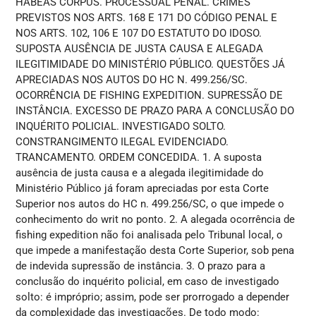
HABEAS CORPUS. PROCESSUAL PENAL. CRIMES
PREVISTOS NOS ARTS. 168 E 171 DO CÓDIGO PENAL E
NOS ARTS. 102, 106 E 107 DO ESTATUTO DO IDOSO.
SUPOSTA AUSÊNCIA DE JUSTA CAUSA E ALEGADA
ILEGITIMIDADE DO MINISTÉRIO PÚBLICO. QUESTÕES JÁ
APRECIADAS NOS AUTOS DO HC N. 499.256/SC.
OCORRÊNCIA DE FISHING EXPEDITION. SUPRESSÃO DE
INSTÂNCIA. EXCESSO DE PRAZO PARA A CONCLUSÃO DO
INQUÉRITO POLICIAL. INVESTIGADO SOLTO.
CONSTRANGIMENTO ILEGAL EVIDENCIADO.
TRANCAMENTO. ORDEM CONCEDIDA. 1. A suposta
ausência de justa causa e a alegada ilegitimidade do
Ministério Público já foram apreciadas por esta Corte
Superior nos autos do HC n. 499.256/SC, o que impede o
conhecimento do writ no ponto. 2. A alegada ocorrência de
fishing expedition não foi analisada pelo Tribunal local, o
que impede a manifestação desta Corte Superior, sob pena
de indevida supressão de instância. 3. O prazo para a
conclusão do inquérito policial, em caso de investigado
solto: é impróprio; assim, pode ser prorrogado a depender
da complexidade das investigações. De todo modo: