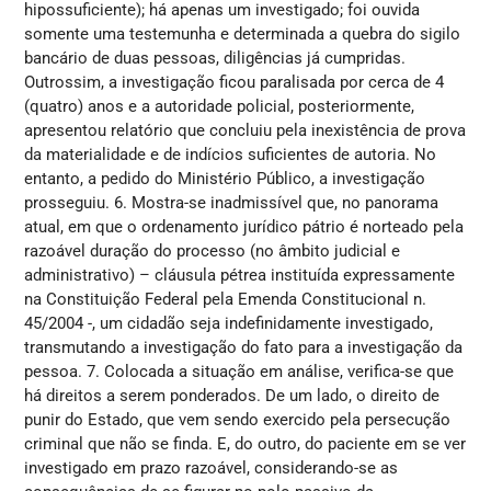
hipossuficiente); há apenas um investigado; foi ouvida
somente uma testemunha e determinada a quebra do sigilo
bancário de duas pessoas, diligências já cumpridas.
Outrossim, a investigação ficou paralisada por cerca de 4
(quatro) anos e a autoridade policial, posteriormente,
apresentou relatório que concluiu pela inexistência de prova
da materialidade e de indícios suficientes de autoria. No
entanto, a pedido do Ministério Público, a investigação
prosseguiu. 6. Mostra-se inadmissível que, no panorama
atual, em que o ordenamento jurídico pátrio é norteado pela
razoável duração do processo (no âmbito judicial e
administrativo) – cláusula pétrea instituída expressamente
na Constituição Federal pela Emenda Constitucional n.
45/2004 -, um cidadão seja indefinidamente investigado,
transmutando a investigação do fato para a investigação da
pessoa. 7. Colocada a situação em análise, verifica-se que
há direitos a serem ponderados. De um lado, o direito de
punir do Estado, que vem sendo exercido pela persecução
criminal que não se finda. E, do outro, do paciente em se ver
investigado em prazo razoável, considerando-se as