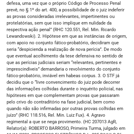
defesa, uma vez que o próprio Código de Processo Penal
prevê, no § 1º do art. 400, a possibilidade de o juiz indeferir
as provas consideradas irrelevantes, impertinentes ou
protelatórias, sem que isso implique em nulidade da
respectiva ação penal” (RHC 120.551, Rel. Min. Ricardo
Lewandowski). 2. Hipótese em que as instâncias de origem,
com apoio no conjunto fático-probatório, decidiram que
seria “despicienda a realização de nova perícia”. De modo
que eventual acolhimento da tese defensiva no sentido de
que as perícias judiciais seriam “relevantes, pertinentes e
imprescindíveis” demandaria o revolvimento do conjunto
fático-probatório, inviável em habeas corpus. 3. O STF já
decidiu que o “livre convencimento do juiz pode decorrer
das informações colhidas durante o inquérito policial, nas
hipóteses em que complementam provas que passaram
pelo crivo do contraditório na fase judicial, bem como
quando não são infirmadas por outras provas colhidas em
juízo” (RHC 118.516, Rel. Min. Luiz Fux). 4. Agravo
regimental a que se nega provimento. (HC 207013 AgR,
Relator(a): ROBERTO BARROSO, Primeira Turma, julgado em