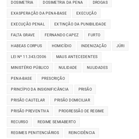
DOSIMETRIA
DOSIMETRIA DA PENA
DROGAS
EXASPERAÇÃO DA PENA-BASE
EXECUÇÃO
EXECUÇÃO PENAL
EXTINÇÃO DA PUNIBILIDADE
FALTA GRAVE
FERNANDO CAPEZ
FURTO
HABEAS CORPUS
HOMICÍDIO
INDENIZAÇÃO
JÚRI
LEI Nº 11.343/2006
MAUS ANTECEDENTES
MINISTÉRIO PÚBLICO
NULIDADE
NULIDADES
PENA-BASE
PRESCRIÇÃO
PRINCÍPIO DA INSIGNIFICÂNCIA
PRISÃO
PRISÃO CAUTELAR
PRISÃO DOMICILIAR
PRISÃO PREVENTIVA
PROGRESSÃO DE REGIME
RECURSO
REGIME SEMIABERTO
REGIMES PENITENCIÁRIOS
REINCIDÊNCIA