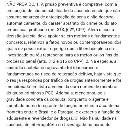
NÃO PROVIDO. 1. A prisão preventiva é compatível com a
presunção de não culpabilidade do acusado desde que não
assuma natureza de antecipação da pena e não decorra,
automaticamente, do caráter abstrato do crime ou do ato
processual praticado (art. 313, § 2º, CPP). Além disso, a
decisão judicial deve apoiar-se em motivos e fundamentos
concretos, relativos a fatos novos ou contemporâneos, dos
quais se possa extrair o perigo que a liberdade plena do
investigado ou réu representa para os meios ou os fins do
processo penal (arts. 312 e 315 do CPP). 2. Na espécie, a
custódia cautelar do agravante foi idoneamente
fundamentada no risco de reiteração delitiva, haja vista que
o réu já respondeu por tráfico de drogas anteriormente e foi
mencionado em lista apreendida com nomes de membros
do grupo criminoso PCC. Ademais, mencionou-se a
gravidade concreta da conduta, porquanto o agente é
apontado como integrante de facção criminosa atuante na
fronteira entre o Brasil e o Paraguai e exerceria a função de
adquirente e revendedor de drogas. 3. Não há nulidade na
ausência de interrogatório do investigado no curso do