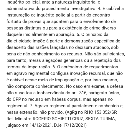
inquérito policial, ante a natureza inquisitorial e
administrativa do procedimento investigativo. 4. É cabível a
instauração de inquérito policial a partir do encontro
fortuito de provas que apontem para o envolvimento de
pessoas distintas ou para a existência de crime diverso
daquele inicialmente em apuração. 5. O princípio da
dialeticidade impõe à parte a demonstração específica do
desacerto das razões lançadas no decisum atacado, sob
pena de não conhecimento do recurso. Não são suficientes,
para tanto, meras alegações genéricas ou a repetição dos
termos da impetração. 6. O acréscimo de requerimentos
em agravo regimental configura inovação recursal, que não
é cabível nesse meio de impugnação e, por isso mesmo,
não comporta conhecimento. No caso em exame, a defesa
não suscitou a inobservância do art. 316, parágrafo único,
do CPP no recurso em habeas corpus, mas apenas no
regimental. 7. Agravo regimental parcialmente conhecido e,
nessa extensão, não provido. (AgRg no RHC 153.352/SP,
Rel. Ministro ROGERIO SCHIETTI CRUZ, SEXTA TURMA,
julgado em 14/12/2021, DJe 17/12/2021)