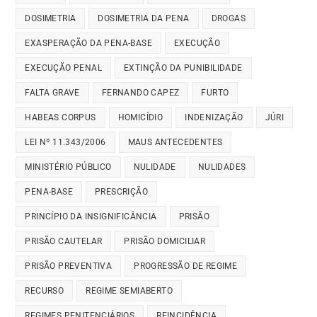
DOSIMETRIA
DOSIMETRIA DA PENA
DROGAS
EXASPERAÇÃO DA PENA-BASE
EXECUÇÃO
EXECUÇÃO PENAL
EXTINÇÃO DA PUNIBILIDADE
FALTA GRAVE
FERNANDO CAPEZ
FURTO
HABEAS CORPUS
HOMICÍDIO
INDENIZAÇÃO
JÚRI
LEI Nº 11.343/2006
MAUS ANTECEDENTES
MINISTÉRIO PÚBLICO
NULIDADE
NULIDADES
PENA-BASE
PRESCRIÇÃO
PRINCÍPIO DA INSIGNIFICÂNCIA
PRISÃO
PRISÃO CAUTELAR
PRISÃO DOMICILIAR
PRISÃO PREVENTIVA
PROGRESSÃO DE REGIME
RECURSO
REGIME SEMIABERTO
REGIMES PENITENCIÁRIOS
REINCIDÊNCIA