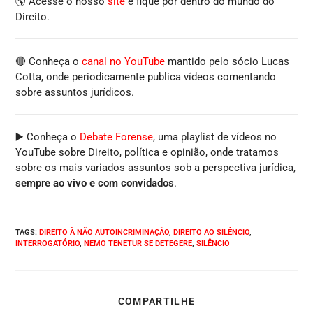
🌎 Acesse o nosso
site
e fique por dentro do mundo do
Direito.
🔴 Conheça o
canal no YouTube
mantido pelo sócio Lucas
Cotta, onde periodicamente publica vídeos comentando
sobre assuntos jurídicos.
▶️ Conheça o
Debate Forense
, uma playlist de vídeos no
YouTube sobre Direito, política e opinião, onde tratamos
sobre os mais variados assuntos sob a perspectiva jurídica,
sempre ao vivo e com convidados
.
TAGS
:
DIREITO À NÃO AUTOINCRIMINAÇÃO
,
DIREITO AO SILÊNCIO
,
INTERROGATÓRIO
,
NEMO TENETUR SE DETEGERE
,
SILÊNCIO
COMPARTILHE