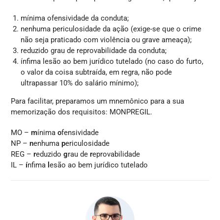
mínima ofensividade da conduta;
nenhuma periculosidade da ação (exige-se que o crime
não seja praticado com violência ou grave ameaça);
reduzido grau de reprovabilidade da conduta;
ínfima lesão ao bem jurídico tutelado (no caso do furto,
o valor da coisa subtraída, em regra, não pode
ultrapassar 10% do salário mínimo);
Para facilitar, preparamos um mnemônico para a sua
memorização dos requisitos: MONPREGIL.
MO –
m
ínima
o
fensividade
NP –
n
enhuma
p
ericulosidade
REG –
r
eduzido
g
rau de
r
eprovabilidade
IL –
í
nfima
l
esão ao bem jurídico tutelado