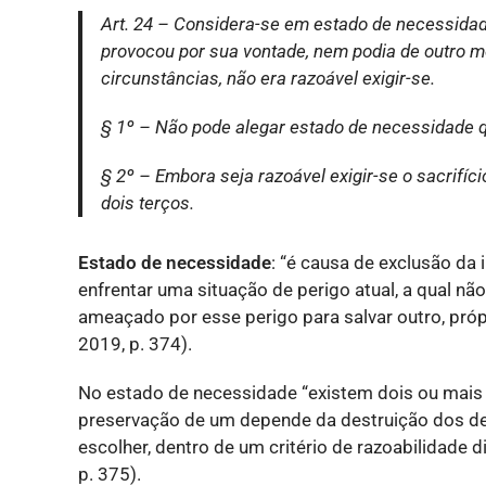
Art. 24 – Considera-se em estado de necessidade
provocou por sua vontade, nem podia de outro modo
circunstâncias, não era razoável exigir-se.
§ 1
º
– Não pode alegar estado de necessidade qu
§ 2
º
– Embora seja razoável exigir-se o sacrifíc
dois terços.
Estado de necessidade
: “é causa de exclusão da 
enfrentar uma situação de perigo atual, a qual nã
ameaçado por esse perigo para salvar outro, própr
2019, p. 374).
No estado de necessidade “existem dois ou mais 
preservação de um depende da destruição dos de
escolher, dentro de um critério de razoabilidade
p. 375).