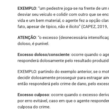
EXEMPLO
: “um pedestre joga-se na frente de um 
desviar seu veículo e colidir com outro que se en
vida e um bem material, o agente fez a opção cla
fato, apesar de típico, não é ilícito” (CAPEZ, 2019,
ATENÇÃO
: “o excesso (desnecessária intensifica
doloso, é punível.
Excesso doloso/consciente
: ocorre quando o ag
responderá dolosamente pelo resultado produzid
EXEMPLO: partindo do exemplo anterior, se o motor
decidir dolosamente prosseguir para estragar ain
então responderá pelo crime de dano, pelo exces
Excesso culposo
: ocorre quando o excesso deriv
por erro evitável, caso em que o agente responderá
culposa do crime.