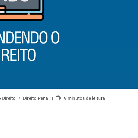
 Direito
/
Direito Penal
9 minutos de leitura