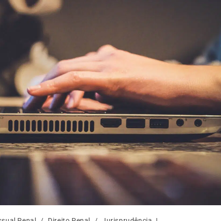
ssual Penal
/
Direito Penal
/
Jurisprudência