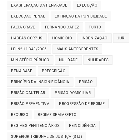
EXASPERAÇÃO DA PENA-BASE
EXECUÇÃO
EXECUÇÃO PENAL
EXTINÇÃO DA PUNIBILIDADE
FALTA GRAVE
FERNANDO CAPEZ
FURTO
HABEAS CORPUS
HOMICÍDIO
INDENIZAÇÃO
JÚRI
LEI Nº 11.343/2006
MAUS ANTECEDENTES
MINISTÉRIO PÚBLICO
NULIDADE
NULIDADES
PENA-BASE
PRESCRIÇÃO
PRINCÍPIO DA INSIGNIFICÂNCIA
PRISÃO
PRISÃO CAUTELAR
PRISÃO DOMICILIAR
PRISÃO PREVENTIVA
PROGRESSÃO DE REGIME
RECURSO
REGIME SEMIABERTO
REGIMES PENITENCIÁRIOS
REINCIDÊNCIA
SUPERIOR TRIBUNAL DE JUSTIÇA (STJ)