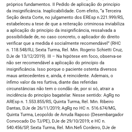
próprios fundamentos. II Pedido de aplicação do princípio
da insignificância. Inaplicabilidade. Com efeito, “a Terceira
Seção desta Corte, no julgamento dos EREsp n.221.999/RS,
estabeleceu a tese de que a reiteração criminosa inviabiliza
a aplicação do princípio da insignificância, ressalvada a
possibilidade de, no caso concreto, o aplicador do direito
verificar que a medida é socialmente recomendável” (RHC
n. 118.548/RJ, Sexta Turma, Rel. Min. Rogerio Schietti Cruz,
DJe de 13/12/2019). III – Na hipótese em foco, observa-se
não ser recomendável a aplicação do princípio da
insignificância. Isso porque o paciente ostenta diversos
maus antecedentes e, ainda, é reincidente. Ademais, o
ínfimo valor da res furtiva, diante das referidas
circunstâncias não tem o condão de, por si só, atrair a
incidência do princípio bagatelar. Nesse sentido: AgRg no
AREsp n. 1.553.855/RS, Quinta Turma, Rel. Min. Ribeiro
Dantas, DJe de 26/11/2019; AgRg no HC n. 516.674/MG,
Quinta Turma, Leopoldo de Arruda Raposo (Desembargador
Convocado Do TJ/PE), DJe de 29/10/2019; e HC n.
540.456/SP, Sexta Turma, Rel. Min.Nefi Cordeiro, DJe de