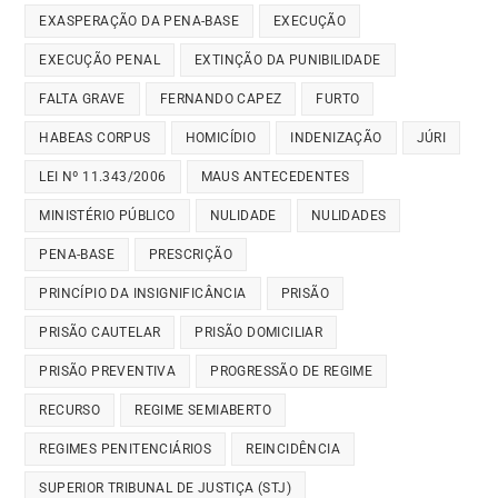
EXASPERAÇÃO DA PENA-BASE
EXECUÇÃO
EXECUÇÃO PENAL
EXTINÇÃO DA PUNIBILIDADE
FALTA GRAVE
FERNANDO CAPEZ
FURTO
HABEAS CORPUS
HOMICÍDIO
INDENIZAÇÃO
JÚRI
LEI Nº 11.343/2006
MAUS ANTECEDENTES
MINISTÉRIO PÚBLICO
NULIDADE
NULIDADES
PENA-BASE
PRESCRIÇÃO
PRINCÍPIO DA INSIGNIFICÂNCIA
PRISÃO
PRISÃO CAUTELAR
PRISÃO DOMICILIAR
PRISÃO PREVENTIVA
PROGRESSÃO DE REGIME
RECURSO
REGIME SEMIABERTO
REGIMES PENITENCIÁRIOS
REINCIDÊNCIA
SUPERIOR TRIBUNAL DE JUSTIÇA (STJ)