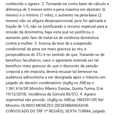
conhecido o agravo. 2. Tomando-se como base de cálculo a
diferença de 5 meses entre a pena máxima em abstrato (6
meses) e o mínimo (1 mês), o aumento na pena-base (2
meses) não se afigura desproporcional, pois foi aplicada a
fração de 1/5, não se justificando o recurso especial para a
revisão da dosimetria, haja vista que se justificou o
aumento pelo fato de tratar-se de violência doméstica
contra a mulher. 3. Acerca da tese de a suspensão
condicional da pena ser mais gravosa ao réu, a
jurisprudência do STJ é no sentido de que, Tratando-se de
benefício facultativo, caso o agravante entenda ser tal
benefício mais gravoso do que o desconto da sanção
corporal a ele imposta, deverá recusar tal benesse na
audiência admonitória a ser designada após o trânsito em
julgado do decreto condenatório (AgRg no AREsp n.
1.361.616/SP, Ministro Ribeiro Dantas, Quinta Turma, DJe
19/12/2018). Incidência da Súmula 83/STJ. 4. Agravo
regimental não provido. (AgRg no AREsp 1865291/SP, Rel.
Ministro OLINDO MENEZES (DESEMBARGADOR
CONVOCADO DO TRF 1ª REGIÃO), SEXTA TURMA, julgado