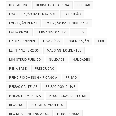
DOSIMETRIA
DOSIMETRIA DA PENA
DROGAS
EXASPERAÇÃO DA PENA-BASE
EXECUÇÃO
EXECUÇÃO PENAL
EXTINÇÃO DA PUNIBILIDADE
FALTA GRAVE
FERNANDO CAPEZ
FURTO
HABEAS CORPUS
HOMICÍDIO
INDENIZAÇÃO
JÚRI
LEI Nº 11.343/2006
MAUS ANTECEDENTES
MINISTÉRIO PÚBLICO
NULIDADE
NULIDADES
PENA-BASE
PRESCRIÇÃO
PRINCÍPIO DA INSIGNIFICÂNCIA
PRISÃO
PRISÃO CAUTELAR
PRISÃO DOMICILIAR
PRISÃO PREVENTIVA
PROGRESSÃO DE REGIME
RECURSO
REGIME SEMIABERTO
REGIMES PENITENCIÁRIOS
REINCIDÊNCIA