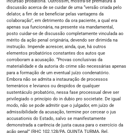
incursão probatória. Outrossim, mostra-se prematura a
discussão acerca de se cuidar de uma “versão criada pelo
delator, a fim de se beneficiar pelas vantagens da
colaboração”, em detrimento da ora paciente, a qual era
apenas sua funcionária, na presente via mandamental,
posto cuidar-se de discussão completamente vinculada ao
mérito da ação penal originária, devendo ser dirimida na
instrução. Impende acrescer, ainda, que, há outros
elementos probatórios constantes dos autos que
corroboram a acusação. “Provas conclusivas da
materialidade e da autoria do crime são necessárias apenas
para a formação de um eventual juízo condenatório.
Embora não se admita a instauração de processos
temerários e levianos ou despidos de qualquer
sustentáculo probatório, nessa fase processual deve ser
privilegiado o princípio do in dubio pro societate. De igual
modo, não se pode admitir que o julgador, em juízo de
admissibilidade da acusação, termine por cercear o jus
accusationis do Estado, salvo se manifestamente
demonstrada a carência de justa causa para o exercício da
ação penal” (RHC 102.128/PA, QUINTA TURMA, Rel.