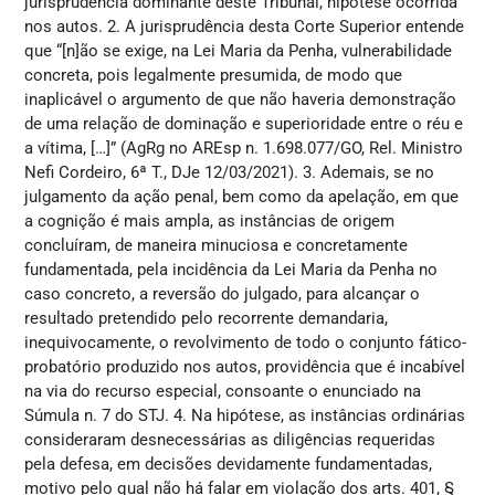
jurisprudência dominante deste Tribunal, hipótese ocorrida
nos autos. 2. A jurisprudência desta Corte Superior entende
que “[n]ão se exige, na Lei Maria da Penha, vulnerabilidade
concreta, pois legalmente presumida, de modo que
inaplicável o argumento de que não haveria demonstração
de uma relação de dominação e superioridade entre o réu e
a vítima, […]” (AgRg no AREsp n. 1.698.077/GO, Rel. Ministro
Nefi Cordeiro, 6ª T., DJe 12/03/2021). 3. Ademais, se no
julgamento da ação penal, bem como da apelação, em que
a cognição é mais ampla, as instâncias de origem
concluíram, de maneira minuciosa e concretamente
fundamentada, pela incidência da Lei Maria da Penha no
caso concreto, a reversão do julgado, para alcançar o
resultado pretendido pelo recorrente demandaria,
inequivocamente, o revolvimento de todo o conjunto fático-
probatório produzido nos autos, providência que é incabível
na via do recurso especial, consoante o enunciado na
Súmula n. 7 do STJ. 4. Na hipótese, as instâncias ordinárias
consideraram desnecessárias as diligências requeridas
pela defesa, em decisões devidamente fundamentadas,
motivo pelo qual não há falar em violação dos arts. 401, §