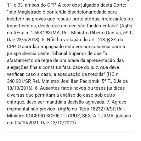
1º, e 93, ambos do CPP. A teor dos julgados desta Corte:
“[a]o Magistrado é conferida discricionariedade para
indeferir as provas que reputar protelatórias, irrelevantes ou
impertinentes, desde que em decisão fundamentada” (AgRg
no REsp n. 1.653.283/MA, Rel. Ministro Ribeiro Dantas, 5ª T.,
DJe 23/5/2018). 5. Não há violação do art. 413, § 3º, do
CPP. O acórdão impugnado está em consonância com a
jurisprudência deste Tribunal Superior de que “o
afastamento da regra de oralidade da apresentação das
alegações finais constitui faculdade do juiz, que deve
verificar, caso a caso, a adequação da medida” (HC n.
340.981/SP, Rel. Ministro Joel Ilan Paciornik, 5ª T., DJe de
18/10/2016). 6. Ausentes fatos novos ou teses jurídicas
diversas que permitam a análise do caso sob outro
enfoque, deve ser mantida a decisão agravada. 7. Agravo
regimental não provido. (AgRg no REsp 1823279/SP, Rel.
Ministro ROGERIO SCHIETTI CRUZ, SEXTA TURMA, julgado
em 05/10/2021, DJe 13/10/2021)