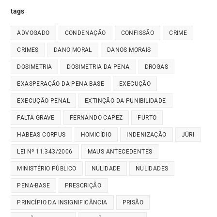
tags
ADVOGADO
CONDENAÇÃO
CONFISSÃO
CRIME
CRIMES
DANO MORAL
DANOS MORAIS
DOSIMETRIA
DOSIMETRIA DA PENA
DROGAS
EXASPERAÇÃO DA PENA-BASE
EXECUÇÃO
EXECUÇÃO PENAL
EXTINÇÃO DA PUNIBILIDADE
FALTA GRAVE
FERNANDO CAPEZ
FURTO
HABEAS CORPUS
HOMICÍDIO
INDENIZAÇÃO
JÚRI
LEI Nº 11.343/2006
MAUS ANTECEDENTES
MINISTÉRIO PÚBLICO
NULIDADE
NULIDADES
PENA-BASE
PRESCRIÇÃO
PRINCÍPIO DA INSIGNIFICÂNCIA
PRISÃO