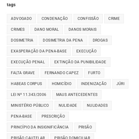
tags
ADVOGADO
CONDENAÇÃO
CONFISSÃO
CRIME
CRIMES
DANO MORAL
DANOS MORAIS
DOSIMETRIA
DOSIMETRIA DA PENA
DROGAS
EXASPERAÇÃO DA PENA-BASE
EXECUÇÃO
EXECUÇÃO PENAL
EXTINÇÃO DA PUNIBILIDADE
FALTA GRAVE
FERNANDO CAPEZ
FURTO
HABEAS CORPUS
HOMICÍDIO
INDENIZAÇÃO
JÚRI
LEI Nº 11.343/2006
MAUS ANTECEDENTES
MINISTÉRIO PÚBLICO
NULIDADE
NULIDADES
PENA-BASE
PRESCRIÇÃO
PRINCÍPIO DA INSIGNIFICÂNCIA
PRISÃO
PRISÃO CAUTELAR
PRISÃO DOMICILIAR