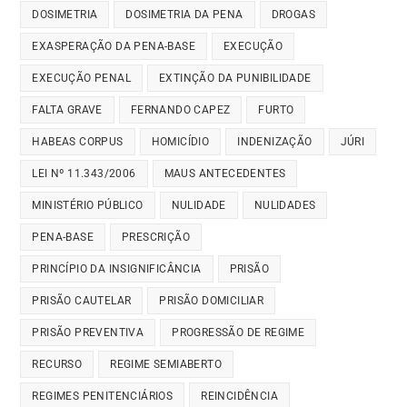
DOSIMETRIA
DOSIMETRIA DA PENA
DROGAS
EXASPERAÇÃO DA PENA-BASE
EXECUÇÃO
EXECUÇÃO PENAL
EXTINÇÃO DA PUNIBILIDADE
FALTA GRAVE
FERNANDO CAPEZ
FURTO
HABEAS CORPUS
HOMICÍDIO
INDENIZAÇÃO
JÚRI
LEI Nº 11.343/2006
MAUS ANTECEDENTES
MINISTÉRIO PÚBLICO
NULIDADE
NULIDADES
PENA-BASE
PRESCRIÇÃO
PRINCÍPIO DA INSIGNIFICÂNCIA
PRISÃO
PRISÃO CAUTELAR
PRISÃO DOMICILIAR
PRISÃO PREVENTIVA
PROGRESSÃO DE REGIME
RECURSO
REGIME SEMIABERTO
REGIMES PENITENCIÁRIOS
REINCIDÊNCIA