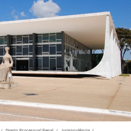
/
Direito Processual Penal
/
Jurisprudência