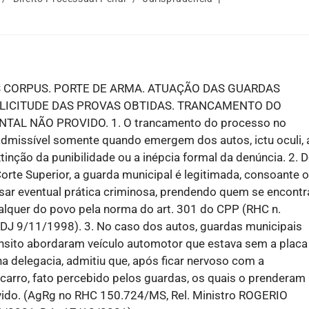
 CORPUS. PORTE DE ARMA. ATUAÇÃO DAS GUARDAS
. LICITUDE DAS PROVAS OBTIDAS. TRANCAMENTO DO
AL NÃO PROVIDO. 1. O trancamento do processo no
dmissível somente quando emergem dos autos, ictu oculi, 
xtinção da punibilidade ou a inépcia formal da denúncia. 2. 
rte Superior, a guarda municipal é legitimada, consoante o
ssar eventual prática criminosa, prendendo quem se encontr
ualquer do povo pela norma do art. 301 do CPP (RHC n.
., DJ 9/11/1998). 3. No caso dos autos, guardas municipais
rânsito abordaram veículo automotor que estava sem a placa
na delegacia, admitiu que, após ficar nervoso com a
 carro, fato percebido pelos guardas, os quais o prenderam
rovido. (AgRg no RHC 150.724/MS, Rel. Ministro ROGERIO