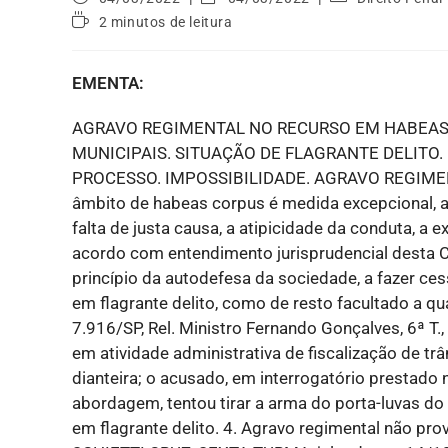
2 minutos de leitura
EMENTA:
AGRAVO REGIMENTAL NO RECURSO EM HABEAS
MUNICIPAIS. SITUAÇÃO DE FLAGRANTE DELITO
PROCESSO. IMPOSSIBILIDADE. AGRAVO REGIMENT
âmbito de habeas corpus é medida excepcional, a
falta de justa causa, a atipicidade da conduta, a e
acordo com entendimento jurisprudencial desta Co
princípio da autodefesa da sociedade, a fazer ce
em flagrante delito, como de resto facultado a q
7.916/SP, Rel. Ministro Fernando Gonçalves, 6ª T
em atividade administrativa de fiscalização de t
dianteira; o acusado, em interrogatório prestado 
abordagem, tentou tirar a arma do porta-luvas do
em flagrante delito. 4. Agravo regimental não p