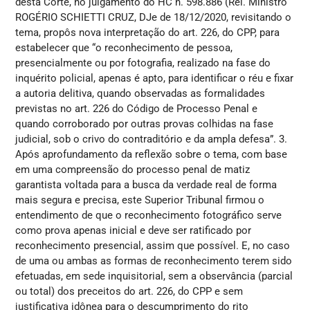
desta Corte, no julgamento do HC n. 598.886 (Rel. Ministro
ROGÉRIO SCHIETTI CRUZ, DJe de 18/12/2020, revisitando o
tema, propôs nova interpretação do art. 226, do CPP, para
estabelecer que “o reconhecimento de pessoa,
presencialmente ou por fotografia, realizado na fase do
inquérito policial, apenas é apto, para identificar o réu e fixar
a autoria delitiva, quando observadas as formalidades
previstas no art. 226 do Código de Processo Penal e
quando corroborado por outras provas colhidas na fase
judicial, sob o crivo do contraditório e da ampla defesa”. 3.
Após aprofundamento da reflexão sobre o tema, com base
em uma compreensão do processo penal de matiz
garantista voltada para a busca da verdade real de forma
mais segura e precisa, este Superior Tribunal firmou o
entendimento de que o reconhecimento fotográfico serve
como prova apenas inicial e deve ser ratificado por
reconhecimento presencial, assim que possível. E, no caso
de uma ou ambas as formas de reconhecimento terem sido
efetuadas, em sede inquisitorial, sem a observância (parcial
ou total) dos preceitos do art. 226, do CPP e sem
justificativa idônea para o descumprimento do rito