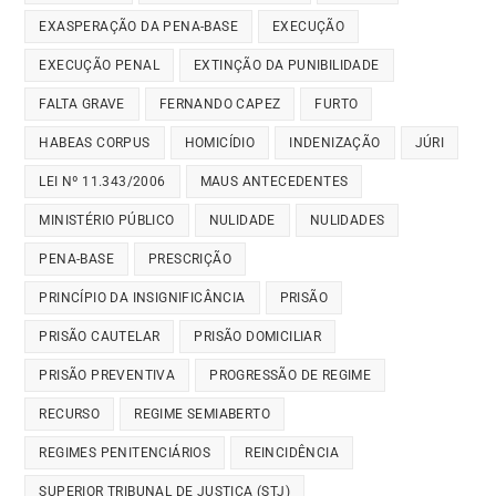
EXASPERAÇÃO DA PENA-BASE
EXECUÇÃO
EXECUÇÃO PENAL
EXTINÇÃO DA PUNIBILIDADE
FALTA GRAVE
FERNANDO CAPEZ
FURTO
HABEAS CORPUS
HOMICÍDIO
INDENIZAÇÃO
JÚRI
LEI Nº 11.343/2006
MAUS ANTECEDENTES
MINISTÉRIO PÚBLICO
NULIDADE
NULIDADES
PENA-BASE
PRESCRIÇÃO
PRINCÍPIO DA INSIGNIFICÂNCIA
PRISÃO
PRISÃO CAUTELAR
PRISÃO DOMICILIAR
PRISÃO PREVENTIVA
PROGRESSÃO DE REGIME
RECURSO
REGIME SEMIABERTO
REGIMES PENITENCIÁRIOS
REINCIDÊNCIA
SUPERIOR TRIBUNAL DE JUSTIÇA (STJ)