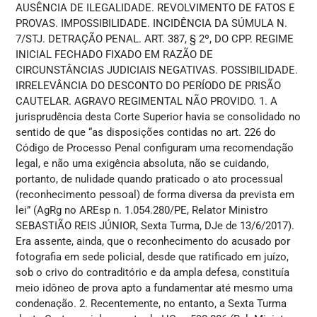
AUSÊNCIA DE ILEGALIDADE. REVOLVIMENTO DE FATOS E
PROVAS. IMPOSSIBILIDADE. INCIDÊNCIA DA SÚMULA N.
7/STJ. DETRAÇÃO PENAL. ART. 387, § 2º, DO CPP. REGIME
INICIAL FECHADO FIXADO EM RAZÃO DE
CIRCUNSTÂNCIAS JUDICIAIS NEGATIVAS. POSSIBILIDADE.
IRRELEVÂNCIA DO DESCONTO DO PERÍODO DE PRISÃO
CAUTELAR. AGRAVO REGIMENTAL NÃO PROVIDO. 1. A
jurisprudência desta Corte Superior havia se consolidado no
sentido de que “as disposições contidas no art. 226 do
Código de Processo Penal configuram uma recomendação
legal, e não uma exigência absoluta, não se cuidando,
portanto, de nulidade quando praticado o ato processual
(reconhecimento pessoal) de forma diversa da prevista em
lei” (AgRg no AREsp n. 1.054.280/PE, Relator Ministro
SEBASTIÃO REIS JÚNIOR, Sexta Turma, DJe de 13/6/2017).
Era assente, ainda, que o reconhecimento do acusado por
fotografia em sede policial, desde que ratificado em juízo,
sob o crivo do contraditório e da ampla defesa, constituía
meio idôneo de prova apto a fundamentar até mesmo uma
condenação. 2. Recentemente, no entanto, a Sexta Turma