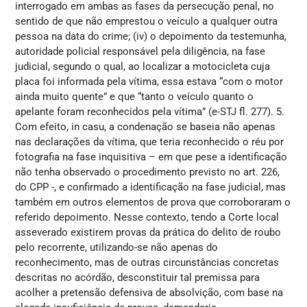
interrogado em ambas as fases da persecução penal, no
sentido de que não emprestou o veículo a qualquer outra
pessoa na data do crime; (iv) o depoimento da testemunha,
autoridade policial responsável pela diligência, na fase
judicial, segundo o qual, ao localizar a motocicleta cuja
placa foi informada pela vítima, essa estava “com o motor
ainda muito quente” e que “tanto o veículo quanto o
apelante foram reconhecidos pela vítima” (e-STJ fl. 277). 5.
Com efeito, in casu, a condenação se baseia não apenas
nas declarações da vítima, que teria reconhecido o réu por
fotografia na fase inquisitiva – em que pese a identificação
não tenha observado o procedimento previsto no art. 226,
do CPP -, e confirmado a identificação na fase judicial, mas
também em outros elementos de prova que corroboraram o
referido depoimento. Nesse contexto, tendo a Corte local
asseverado existirem provas da prática do delito de roubo
pelo recorrente, utilizando-se não apenas do
reconhecimento, mas de outras circunstâncias concretas
descritas no acórdão, desconstituir tal premissa para
acolher a pretensão defensiva de absolvição, com base na