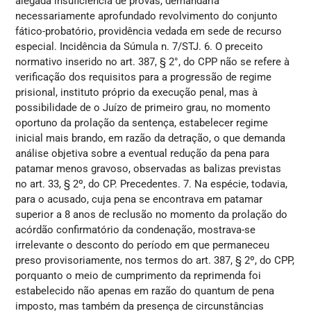
alegada insuficiência de provas, demandaria
necessariamente aprofundado revolvimento do conjunto
fático-probatório, providência vedada em sede de recurso
especial. Incidência da Súmula n. 7/STJ. 6. O preceito
normativo inserido no art. 387, § 2°, do CPP não se refere à
verificação dos requisitos para a progressão de regime
prisional, instituto próprio da execução penal, mas à
possibilidade de o Juízo de primeiro grau, no momento
oportuno da prolação da sentença, estabelecer regime
inicial mais brando, em razão da detração, o que demanda
análise objetiva sobre a eventual redução da pena para
patamar menos gravoso, observadas as balizas previstas
no art. 33, § 2º, do CP. Precedentes. 7. Na espécie, todavia,
para o acusado, cuja pena se encontrava em patamar
superior a 8 anos de reclusão no momento da prolação do
acórdão confirmatório da condenação, mostrava-se
irrelevante o desconto do período em que permaneceu
preso provisoriamente, nos termos do art. 387, § 2º, do CPP,
porquanto o meio de cumprimento da reprimenda foi
estabelecido não apenas em razão do quantum de pena
imposto, mas também da presença de circunstâncias