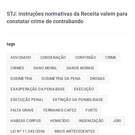
STJ: instruções normativas da Receita valem para
constatar crime de contrabando
tags
ADVOGADO
CONDENAÇÃO
CONFISSÃO
CRIME
CRIMES
DANO MORAL
DANOS MORAIS
DOSIMETRIA
DOSIMETRIA DA PENA
DROGAS
EXASPERAÇÃO DA PENA-BASE
EXECUÇÃO
EXECUÇÃO PENAL
EXTINÇÃO DA PUNIBILIDADE
FALTA GRAVE
FERNANDO CAPEZ
FURTO
HABEAS CORPUS
HOMICÍDIO
INDENIZAÇÃO
JÚRI
LEI Nº 11.343/2006
MAUS ANTECEDENTES