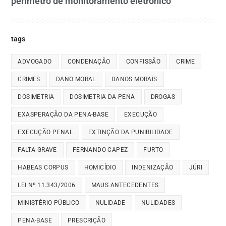
perímetro de monitoramento eletrônico
tags
ADVOGADO
CONDENAÇÃO
CONFISSÃO
CRIME
CRIMES
DANO MORAL
DANOS MORAIS
DOSIMETRIA
DOSIMETRIA DA PENA
DROGAS
EXASPERAÇÃO DA PENA-BASE
EXECUÇÃO
EXECUÇÃO PENAL
EXTINÇÃO DA PUNIBILIDADE
FALTA GRAVE
FERNANDO CAPEZ
FURTO
HABEAS CORPUS
HOMICÍDIO
INDENIZAÇÃO
JÚRI
LEI Nº 11.343/2006
MAUS ANTECEDENTES
MINISTÉRIO PÚBLICO
NULIDADE
NULIDADES
PENA-BASE
PRESCRIÇÃO