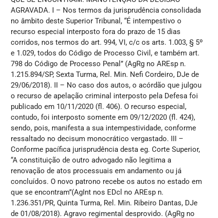
AGRAVADA. I – Nos termos da jurisprudência consolidada
no âmbito deste Superior Tribunal, “É intempestivo o
recurso especial interposto fora do prazo de 15 dias
corridos, nos termos do art. 994, VI, c/c os arts. 1.003, § 5º
e 1.029, todos do Código de Processo Civil, e também art.
798 do Código de Processo Penal” (AgRg no AREsp n.
1.215.894/SP, Sexta Turma, Rel. Min. Nefi Cordeiro, DJe de
29/06/2018). II – No caso dos autos, o acórdão que julgou
o recurso de apelação criminal interposto pela Defesa foi
publicado em 10/11/2020 (fl. 406). O recurso especial,
contudo, foi interposto somente em 09/12/2020 (fl. 424),
sendo, pois, manifesta a sua intempestividade, conforme
ressaltado no decisum monocrático vergastado. III –
Conforme pacífica jurisprudência desta eg. Corte Superior,
“A constituição de outro advogado não legitima a
renovação de atos processuais em andamento ou já
concluídos. O novo patrono recebe os autos no estado em
que se encontram”(AgInt nos EDcl no AREsp n.
1.236.351/PR, Quinta Turma, Rel. Min. Ribeiro Dantas, DJe
de 01/08/2018). Agravo regimental desprovido. (AgRg no