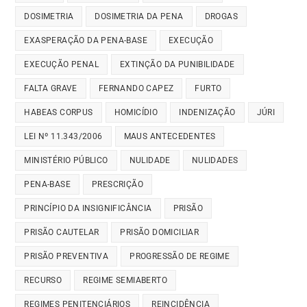
DOSIMETRIA
DOSIMETRIA DA PENA
DROGAS
EXASPERAÇÃO DA PENA-BASE
EXECUÇÃO
EXECUÇÃO PENAL
EXTINÇÃO DA PUNIBILIDADE
FALTA GRAVE
FERNANDO CAPEZ
FURTO
HABEAS CORPUS
HOMICÍDIO
INDENIZAÇÃO
JÚRI
LEI Nº 11.343/2006
MAUS ANTECEDENTES
MINISTÉRIO PÚBLICO
NULIDADE
NULIDADES
PENA-BASE
PRESCRIÇÃO
PRINCÍPIO DA INSIGNIFICÂNCIA
PRISÃO
PRISÃO CAUTELAR
PRISÃO DOMICILIAR
PRISÃO PREVENTIVA
PROGRESSÃO DE REGIME
RECURSO
REGIME SEMIABERTO
REGIMES PENITENCIÁRIOS
REINCIDÊNCIA