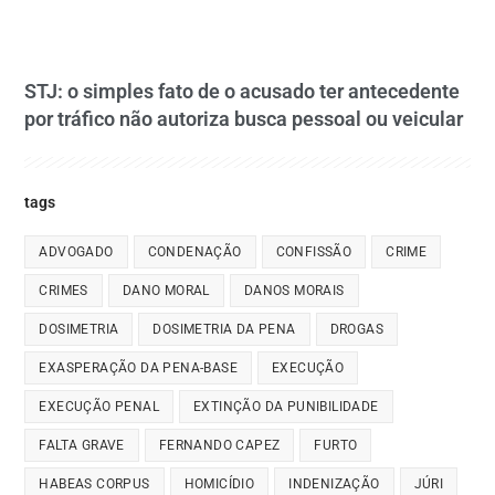
STJ: o simples fato de o acusado ter antecedente
por tráfico não autoriza busca pessoal ou veicular
tags
ADVOGADO
CONDENAÇÃO
CONFISSÃO
CRIME
CRIMES
DANO MORAL
DANOS MORAIS
DOSIMETRIA
DOSIMETRIA DA PENA
DROGAS
EXASPERAÇÃO DA PENA-BASE
EXECUÇÃO
EXECUÇÃO PENAL
EXTINÇÃO DA PUNIBILIDADE
FALTA GRAVE
FERNANDO CAPEZ
FURTO
HABEAS CORPUS
HOMICÍDIO
INDENIZAÇÃO
JÚRI