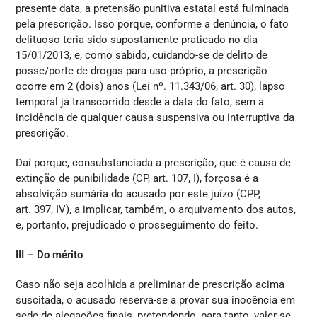
presente data, a pretensão punitiva estatal está fulminada
pela prescrição. Isso porque, conforme a denúncia, o fato
delituoso teria sido supostamente praticado no dia
15/01/2013, e, como sabido, cuidando-se de delito de
posse/porte de drogas para uso próprio, a prescrição
ocorre em 2 (dois) anos (Lei nº. 11.343/06, art. 30), lapso
temporal já transcorrido desde a data do fato, sem a
incidência de qualquer causa suspensiva ou interruptiva da
prescrição.
Daí porque, consubstanciada a prescrição, que é causa de
extinção de punibilidade (CP, art. 107, I), forçosa é a
absolvição sumária do acusado por este juízo (CPP,
art. 397, IV), a implicar, também, o arquivamento dos autos,
e, portanto, prejudicado o prosseguimento do feito.
III – Do mérito
Caso não seja acolhida a preliminar de prescrição acima
suscitada, o acusado reserva-se a provar sua inocência em
sede de alegações finais, pretendendo, para tanto, valer-se