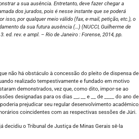
nstrar a sua ausência. Entretanto, deve fazer chegar a
amada dos jurados, pois é nesse instante que se poderá
 isso, por qualquer meio válido (fax, e-mail, petição, etc.), o
ndamento da sua futura ausência (…) (NUCCI, Guilherme de
ed. rev. e ampl. – Rio de Janeiro : Forense, 2014, pp.
 que não há obstáculo à concessão do pleito de dispensa de
quando realizado tempestivamente e fundado em motivo
estaram demonstrados, vez que, como dito, impor-se ao
ões designadas para os dias __, __ e __ de ____ do ano de
 poderia prejudicar seu regular desenvolvimento acadêmico
orários coincidentes com as respectivas sessões de Júri.
 decidiu o Tribunal de Justiça de Minas Gerais sê-la