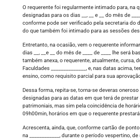
O requerente foi regularmente intimado para, na 
designadas para os dias __, __ e __ do mês de __
conforme pode ser verificado pela secretaria do 
do que também foi intimado para as sessões desi
Entretanto, na ocasião, vem o requerente infor
dias __, __e __ do mês de ____ de ____ lhe será 
também anexa, o requerente, atualmente, cursa, du
Faculdades ______________, e, nas datas acima, t
ensino, como requisito parcial para sua aprovação
Dessa forma, repita-se, torna-se deveras oneros
designadas para as datas em que terá de prestar 
patrimoniais, mas sim pela coincidência de horário
09h00min, horários em que o requerente prestará
Acrescenta, ainda, que, conforme cartão de ponto
na ____________, durante o período vespertino, de 