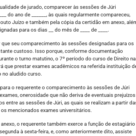
qualidade de jurado, comparecer às sessões de Júri
____ do ano de ______, às quais regularmente compareceu,
douto Juízo e também pela cópia da certidão em anexo, alé
gnadas para os dias __ do mês de ____ de ____.
mar que seu comparecimento às sessões designadas para os
bastante custoso. Isso porque, conforme documentação
rante o turno matutino, o 7º período do curso de Direito n
erá que prestar exames acadêmicos na referida instituição d
 no aludido curso.
o para o requerente o comparecimento às sessões de Júri
exames, onerosidade que não deriva de eventuais prejuízos
s entre as sessões de Júri, as quais se realizam a partir da
 os mencionados exames universitários.
 anexo, o requerente também exerce a função de estagiário
segunda à sexta-feira, e, como anteriormente dito, assiste