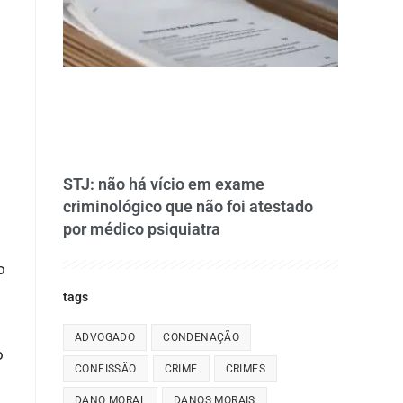
STJ: não há vício em exame
criminológico que não foi atestado
por médico psiquiatra
o
tags
ADVOGADO
CONDENAÇÃO
o
CONFISSÃO
CRIME
CRIMES
DANO MORAL
DANOS MORAIS