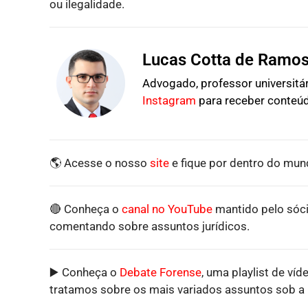
ou ilegalidade.
Lucas Cotta de Ramo
Advogado, professor universitári
Instagram
para receber conteúd
🌎 Acesse o nosso
site
e fique por dentro do mund
🔴 Conheça o
canal no YouTube
mantido pelo sóci
comentando sobre assuntos jurídicos.
▶️ Conheça o
Debate Forense
, uma playlist de víd
tratamos sobre os mais variados assuntos sob a p