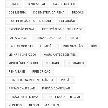
CRIMES
DANO MORAL
DANOS MORAIS
DOSIMETRIA
DOSIMETRIA DA PENA
DROGAS
EXASPERAÇÃO DA PENA-BASE
EXECUÇÃO
EXECUÇÃO PENAL
EXTINÇÃO DA PUNIBILIDADE
FALTA GRAVE
FERNANDO CAPEZ
FURTO
HABEAS CORPUS
HOMICÍDIO
INDENIZAÇÃO
JÚRI
LEI Nº 11.343/2006
MAUS ANTECEDENTES
MINISTÉRIO PÚBLICO
NULIDADE
NULIDADES
PENA-BASE
PRESCRIÇÃO
PRINCÍPIO DA INSIGNIFICÂNCIA
PRISÃO
PRISÃO CAUTELAR
PRISÃO DOMICILIAR
PRISÃO PREVENTIVA
PROGRESSÃO DE REGIME
RECURSO
REGIME SEMIABERTO