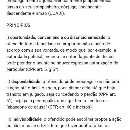
prosseguimento àquela eventualmente já apresentada
passa ao seu companheiro, cônjuge, ascendente,
descendente e irmão (CCADI).
PRINCÍPIOS
i)
oportunidade, conveniência ou discricionariedade
: o
ofendido tem a faculdade de propor ou não a ação de
acordo com a sua vontade, de modo que, por exemplo, a
autoridade policial, mesmo se notar flagrante delito, só
pode prender o agente se houver expressa autorização do
particular (CPP, art. 5, § 5º);
ii)
disponibilidade
: o ofendido pode prosseguir ou não com
a ação até o final, ou seja, pode dispor dela até que haja
trânsito em julgado, seja concedendo o perdão (CPP, art.
51), seja pela perempção, que aqui tem o sentido de
“abandono de causa” (CPP, art. 60 e incisos);
iii)
indivisibilidade
: o ofendido pode escolher propor a ação
ou não, mas se o fizer, tem que fazer contra todos os