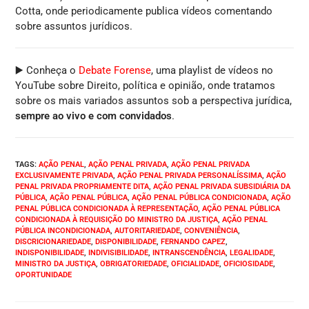
Cotta, onde periodicamente publica vídeos comentando
sobre assuntos jurídicos.
▶️ Conheça o
Debate Forense
, uma playlist de vídeos no
YouTube sobre Direito, política e opinião, onde tratamos
sobre os mais variados assuntos sob a perspectiva jurídica,
sempre ao vivo e com convidados
.
TAGS
:
AÇÃO PENAL
,
AÇÃO PENAL PRIVADA
,
AÇÃO PENAL PRIVADA
EXCLUSIVAMENTE PRIVADA
,
AÇÃO PENAL PRIVADA PERSONALÍSSIMA
,
AÇÃO
PENAL PRIVADA PROPRIAMENTE DITA
,
AÇÃO PENAL PRIVADA SUBSIDIÁRIA DA
PÚBLICA
,
AÇÃO PENAL PÚBLICA
,
AÇÃO PENAL PÚBLICA CONDICIONADA
,
AÇÃO
PENAL PÚBLICA CONDICIONADA À REPRESENTAÇÃO
,
AÇÃO PENAL PÚBLICA
CONDICIONADA À REQUISIÇÃO DO MINISTRO DA JUSTIÇA
,
AÇÃO PENAL
PÚBLICA INCONDICIONADA
,
AUTORITARIEDADE
,
CONVENIÊNCIA
,
DISCRICIONARIEDADE
,
DISPONIBILIDADE
,
FERNANDO CAPEZ
,
INDISPONIBILIDADE
,
INDIVISIBILIDADE
,
INTRANSCENDÊNCIA
,
LEGALIDADE
,
MINISTRO DA JUSTIÇA
,
OBRIGATORIEDADE
,
OFICIALIDADE
,
OFICIOSIDADE
,
OPORTUNIDADE