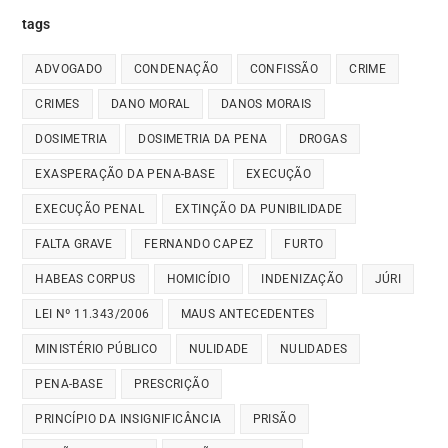
tags
ADVOGADO
CONDENAÇÃO
CONFISSÃO
CRIME
CRIMES
DANO MORAL
DANOS MORAIS
DOSIMETRIA
DOSIMETRIA DA PENA
DROGAS
EXASPERAÇÃO DA PENA-BASE
EXECUÇÃO
EXECUÇÃO PENAL
EXTINÇÃO DA PUNIBILIDADE
FALTA GRAVE
FERNANDO CAPEZ
FURTO
HABEAS CORPUS
HOMICÍDIO
INDENIZAÇÃO
JÚRI
LEI Nº 11.343/2006
MAUS ANTECEDENTES
MINISTÉRIO PÚBLICO
NULIDADE
NULIDADES
PENA-BASE
PRESCRIÇÃO
PRINCÍPIO DA INSIGNIFICÂNCIA
PRISÃO