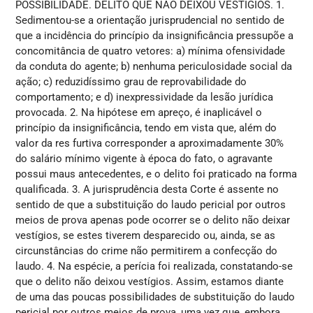
POSSIBILIDADE. DELITO QUE NÃO DEIXOU VESTÍGIOS. 1.
Sedimentou-se a orientação jurisprudencial no sentido de
que a incidência do princípio da insignificância pressupõe a
concomitância de quatro vetores: a) mínima ofensividade
da conduta do agente; b) nenhuma periculosidade social da
ação; c) reduzidíssimo grau de reprovabilidade do
comportamento; e d) inexpressividade da lesão jurídica
provocada. 2. Na hipótese em apreço, é inaplicável o
princípio da insignificância, tendo em vista que, além do
valor da res furtiva corresponder a aproximadamente 30%
do salário mínimo vigente à época do fato, o agravante
possui maus antecedentes, e o delito foi praticado na forma
qualificada. 3. A jurisprudência desta Corte é assente no
sentido de que a substituição do laudo pericial por outros
meios de prova apenas pode ocorrer se o delito não deixar
vestígios, se estes tiverem desparecido ou, ainda, se as
circunstâncias do crime não permitirem a confecção do
laudo. 4. Na espécie, a perícia foi realizada, constatando-se
que o delito não deixou vestígios. Assim, estamos diante
de uma das poucas possibilidades de substituição do laudo
pericial por outros meios de prova, uma vez que, embora