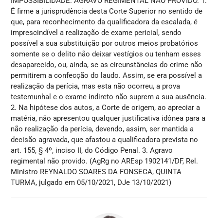
IMPOSSIBILIDADE. AGRAVO REGIMENTAL NÃO PROVIDO. 1.
É firme a jurisprudência desta Corte Superior no sentido de
que, para reconhecimento da qualificadora da escalada, é
imprescindível a realização de exame pericial, sendo
possível a sua substituição por outros meios probatórios
somente se o delito não deixar vestígios ou tenham esses
desaparecido, ou, ainda, se as circunstâncias do crime não
permitirem a confecção do laudo. Assim, se era possível a
realização da perícia, mas esta não ocorreu, a prova
testemunhal e o exame indireto não suprem a sua ausência.
2. Na hipótese dos autos, a Corte de origem, ao apreciar a
matéria, não apresentou qualquer justificativa idônea para a
não realização da perícia, devendo, assim, ser mantida a
decisão agravada, que afastou a qualificadora prevista no
art. 155, § 4º, inciso II, do Código Penal. 3. Agravo
regimental não provido. (AgRg no AREsp 1902141/DF, Rel.
Ministro REYNALDO SOARES DA FONSECA, QUINTA
TURMA, julgado em 05/10/2021, DJe 13/10/2021)