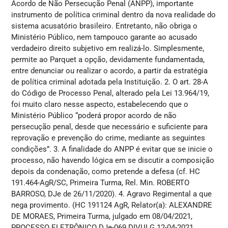
Acordo de Não Persecução Penal (ANPP), importante
instrumento de política criminal dentro da nova realidade do
sistema acusatório brasileiro. Entretanto, não obriga o
Ministério Público, nem tampouco garante ao acusado
verdadeiro direito subjetivo em realizá-lo. Simplesmente,
permite ao Parquet a opção, devidamente fundamentada,
entre denunciar ou realizar o acordo, a partir da estratégia
de política criminal adotada pela Instituição. 2. O art. 28-A
do Código de Processo Penal, alterado pela Lei 13.964/19,
foi muito claro nesse aspecto, estabelecendo que o
Ministério Público “poderá propor acordo de não
persecução penal, desde que necessário e suficiente para
reprovação e prevenção do crime, mediante as seguintes
condições”. 3. A finalidade do ANPP é evitar que se inicie o
processo, não havendo lógica em se discutir a composição
depois da condenação, como pretende a defesa (cf. HC
191.464-AgR/SC, Primeira Turma, Rel. Min. ROBERTO
BARROSO, DJe de 26/11/2020). 4. Agravo Regimental a que
nega provimento. (HC 191124 AgR, Relator(a): ALEXANDRE
DE MORAES, Primeira Turma, julgado em 08/04/2021,
PROCESSO ELETRÔNICO DJe-069 DIVULG 12-04-2021