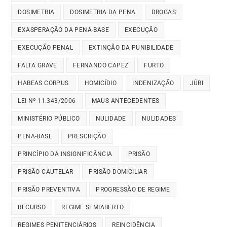
DOSIMETRIA
DOSIMETRIA DA PENA
DROGAS
EXASPERAÇÃO DA PENA-BASE
EXECUÇÃO
EXECUÇÃO PENAL
EXTINÇÃO DA PUNIBILIDADE
FALTA GRAVE
FERNANDO CAPEZ
FURTO
HABEAS CORPUS
HOMICÍDIO
INDENIZAÇÃO
JÚRI
LEI Nº 11.343/2006
MAUS ANTECEDENTES
MINISTÉRIO PÚBLICO
NULIDADE
NULIDADES
PENA-BASE
PRESCRIÇÃO
PRINCÍPIO DA INSIGNIFICÂNCIA
PRISÃO
PRISÃO CAUTELAR
PRISÃO DOMICILIAR
PRISÃO PREVENTIVA
PROGRESSÃO DE REGIME
RECURSO
REGIME SEMIABERTO
REGIMES PENITENCIÁRIOS
REINCIDÊNCIA