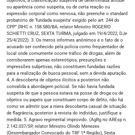
objetivos, a classificação subjetiva de determinada atitude
ou aparência como suspeita, ou de certa reação ou
expressão corporal como nervosa, não preenche o standard
probatório de ‘fundada suspeita’ exigido pelo art. 244 do
CPP” (RHC n. 158.580/BA, relator Ministro ROGERIO
SCHIETTI CRUZ, SEXTA TURMA, julgado em 19/4/2022, DJe
25/4/2022). 3. Os meros informes anônimos e o fato de o
acusado ser conhecido pela polícia como frequentador de
local onde comumente ocorre tráfico de drogas, além de
corroborarem apenas estereótipos, presunções e
impressões subjetivas, não constituem fundadas razões
para a realização de busca pessoal, sem a devida apuração.
4. A descoberta de objetos ilícitos a posteriori não
convalida a abordagem policial. Se não havia fundada
suspeita de que a pessoa estava na posse de droga ou de
objetos ou papéis que constituam corpo de delito, não há
como se admitir que a mera descoberta casual de situação
de flagrância, posterior à revista do indivíduo, justifique a
medida. 5. Agravo regimental improvido. (AgRg no AREsp n.
2.142.037/SP, relator Ministro Olindo Menezes
(Desembargador Convocado do TRF 1ª Região), Sexta