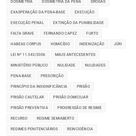
DOSIMETRIA
DOSIMETRIA DA PENA
DROGAS
EXASPERAÇÃO DA PENA-BASE
EXECUÇÃO
EXECUÇÃO PENAL
EXTINÇÃO DA PUNIBILIDADE
FALTA GRAVE
FERNANDO CAPEZ
FURTO
HABEAS CORPUS
HOMICÍDIO
INDENIZAÇÃO
JÚRI
LEI Nº 11.343/2006
MAUS ANTECEDENTES
MINISTÉRIO PÚBLICO
NULIDADE
NULIDADES
PENA-BASE
PRESCRIÇÃO
PRINCÍPIO DA INSIGNIFICÂNCIA
PRISÃO
PRISÃO CAUTELAR
PRISÃO DOMICILIAR
PRISÃO PREVENTIVA
PROGRESSÃO DE REGIME
RECURSO
REGIME SEMIABERTO
REGIMES PENITENCIÁRIOS
REINCIDÊNCIA