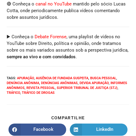
🔴 Conheça o
canal no YouTube
mantido pelo sócio Lucas
Cotta, onde periodicamente publica vídeos comentando
sobre assuntos jurídicos.
▶️ Conheça o
Debate Forense
, uma playlist de vídeos no
YouTube sobre Direito, política e opinião, onde tratamos
sobre os mais variados assuntos sob a perspectiva jurídica,
sempre ao vivo e com convidados
.
TAGS
:
APURAÇÃO
,
AUSÊNCIA DE FUNDADA SUSPEITA
,
BUSCA PESSOAL
,
DENÚNCIA ANÔNIMA
,
DENÚNCIAS ANÔNIMAS
,
DEVIDA APURAÇÃO
,
INFORMES
ANÔNIMOS
,
REVISTA PESSOAL
,
SUPERIOR TRIBUNAL DE JUSTIÇA (STJ)
,
TRÁFICO
,
TRÁFICO DE DROGAS
COMPARTILHE
Facebook
LinkedIn