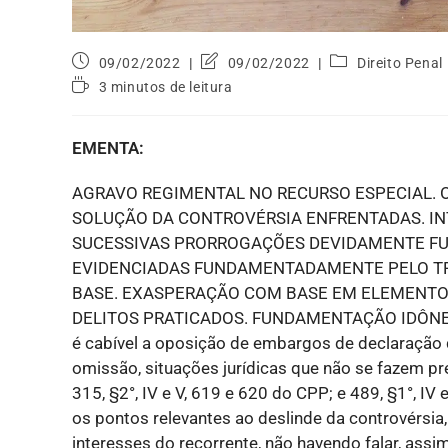
09/02/2022
09/02/2022
Direito Penal
3 minutos de leitura
EMENTA:
AGRAVO REGIMENTAL NO RECURSO ESPECIAL. 
SOLUÇÃO DA CONTROVÉRSIA ENFRENTADAS. I
SUCESSIVAS PRORROGAÇÕES DEVIDAMENTE FU
EVIDENCIADAS FUNDAMENTADAMENTE PELO TRIB
BASE. EXASPERAÇÃO COM BASE EM ELEMENTO
DELITOS PRATICADOS. FUNDAMENTAÇÃO IDÔNEA. 1
é cabível a oposição de embargos de declaração
omissão, situações jurídicas que não se fazem pre
315, §2°, IV e V, 619 e 620 do CPP; e 489, §1°, I
os pontos relevantes ao deslinde da controvérsia,
interesses do recorrente, não havendo falar, assi