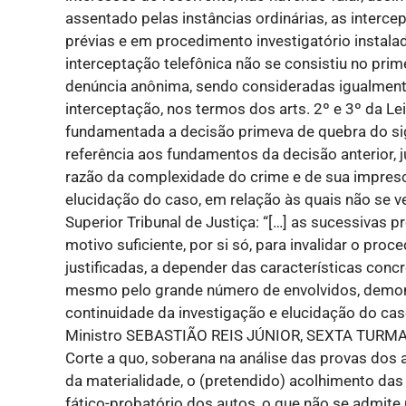
assentado pelas instâncias ordinárias, as interce
prévias e em procedimento investigatório instala
interceptação telefônica não se consistiu no pri
denúncia anônima, sendo consideradas igualmen
interceptação, nos termos dos arts. 2º e 3º da Le
fundamentada a decisão primeva de quebra do sig
referência aos fundamentos da decisão anterior,
razão da complexidade do crime e de sua impresci
elucidação do caso, em relação às quais não se ver
Superior Tribunal de Justiça: “[…] as sucessivas
motivo suficiente, por si só, para invalidar o pr
justificadas, a depender das características conc
mesmo pelo grande número de envolvidos, demons
continuidade da investigação e elucidação do ca
Ministro SEBASTIÃO REIS JÚNIOR, SEXTA TURMA, 
Corte a quo, soberana na análise das provas dos 
da materialidade, o (pretendido) acolhimento das
fático-probatório dos autos, o que não se admite