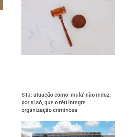
STJ: atuação como ‘mula’ não induz,
,
por si só, que o réu integre
organização criminosa