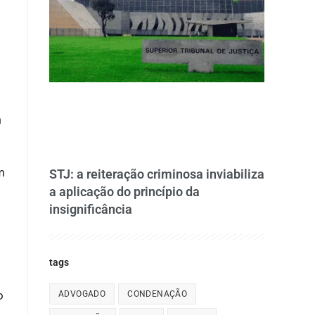
m
m
STJ: a reiteração criminosa inviabiliza
a aplicação do princípio da
insignificância
tags
o
ADVOGADO
CONDENAÇÃO