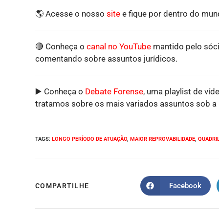
🌎 Acesse o nosso
site
e fique por dentro do mund
🔴 Conheça o
canal no YouTube
mantido pelo sóci
comentando sobre assuntos jurídicos.
▶️ Conheça o
Debate Forense
, uma playlist de víd
tratamos sobre os mais variados assuntos sob a p
TAGS
:
LONGO PERÍODO DE ATUAÇÃO
,
MAIOR REPROVABILIDADE
,
QUADRI
Facebook
COMPARTILHE