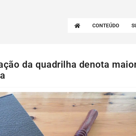
CONTEÚDO
S
uação da quadrilha denota maio
ta