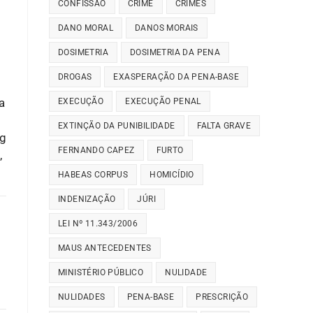
CONFISSÃO
CRIME
CRIMES
DANO MORAL
DANOS MORAIS
DOSIMETRIA
DOSIMETRIA DA PENA
DROGAS
EXASPERAÇÃO DA PENA-BASE
a
EXECUÇÃO
EXECUÇÃO PENAL
EXTINÇÃO DA PUNIBILIDADE
FALTA GRAVE
Rg
FERNANDO CAPEZ
FURTO
,
HABEAS CORPUS
HOMICÍDIO
INDENIZAÇÃO
JÚRI
LEI Nº 11.343/2006
MAUS ANTECEDENTES
MINISTÉRIO PÚBLICO
NULIDADE
NULIDADES
PENA-BASE
PRESCRIÇÃO