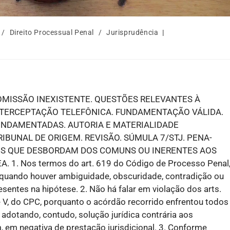
/
Direito Processual Penal
/
Jurisprudência
OMISSÃO INEXISTENTE. QUESTÕES RELEVANTES À
NTERCEPTAÇÃO TELEFÔNICA. FUNDAMENTAÇÃO VÁLIDA.
NDAMENTADAS. AUTORIA E MATERIALIDADE
UNAL DE ORIGEM. REVISÃO. SÚMULA 7/STJ. PENA-
S QUE DESBORDAM DOS COMUNS OU INERENTES AOS
. Nos termos do art. 619 do Código de Processo Penal
 quando houver ambiguidade, obscuridade, contradição ou
sentes na hipótese. 2. Não há falar em violação dos arts.
V e V, do CPC, porquanto o acórdão recorrido enfrentou todos
 adotando, contudo, solução jurídica contrária aos
m, em negativa de prestação jurisdicional. 3. Conforme