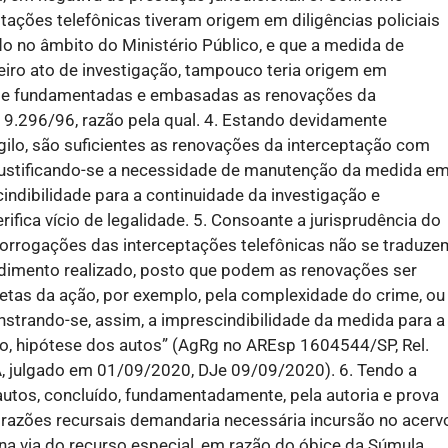
ptações telefônicas tiveram origem em diligências policiais
do no âmbito do Ministério Público, e que a medida de
meiro ato de investigação, tampouco teria origem em
te fundamentadas e embasadas as renovações da
i 9.296/96, razão pela qual. 4. Estando devidamente
ilo, são suficientes as renovações da interceptação com
 justificando-se a necessidade de manutenção da medida e
ndibilidade para a continuidade da investigação e
ifica vício de legalidade. 5. Consoante a jurisprudência do
 prorrogações das interceptações telefônicas não se traduze
ocedimento realizado, posto que podem as renovações ser
retas da ação, por exemplo, pela complexidade do crime, ou
trando-se, assim, a imprescindibilidade da medida para a
so, hipótese dos autos” (AgRg no AREsp 1604544/SP, Rel.
julgado em 01/09/2020, DJe 09/09/2020). 6. Tendo a
autos, concluído, fundamentadamente, pela autoria e prova
 razões recursais demandaria necessária incursão no acerv
 na via do recurso especial, em razão do óbice da Súmula