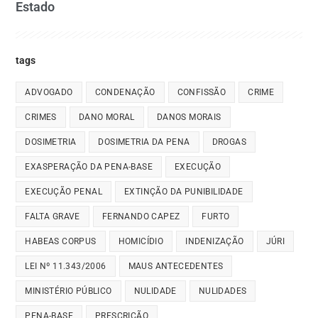
Estado
tags
ADVOGADO
CONDENAÇÃO
CONFISSÃO
CRIME
CRIMES
DANO MORAL
DANOS MORAIS
DOSIMETRIA
DOSIMETRIA DA PENA
DROGAS
EXASPERAÇÃO DA PENA-BASE
EXECUÇÃO
EXECUÇÃO PENAL
EXTINÇÃO DA PUNIBILIDADE
FALTA GRAVE
FERNANDO CAPEZ
FURTO
HABEAS CORPUS
HOMICÍDIO
INDENIZAÇÃO
JÚRI
LEI Nº 11.343/2006
MAUS ANTECEDENTES
MINISTÉRIO PÚBLICO
NULIDADE
NULIDADES
PENA-BASE
PRESCRIÇÃO