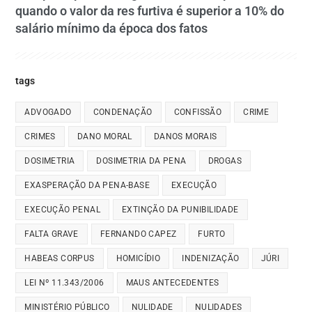
quando o valor da res furtiva é superior a 10% do
salário mínimo da época dos fatos
tags
ADVOGADO
CONDENAÇÃO
CONFISSÃO
CRIME
CRIMES
DANO MORAL
DANOS MORAIS
DOSIMETRIA
DOSIMETRIA DA PENA
DROGAS
EXASPERAÇÃO DA PENA-BASE
EXECUÇÃO
EXECUÇÃO PENAL
EXTINÇÃO DA PUNIBILIDADE
FALTA GRAVE
FERNANDO CAPEZ
FURTO
HABEAS CORPUS
HOMICÍDIO
INDENIZAÇÃO
JÚRI
LEI Nº 11.343/2006
MAUS ANTECEDENTES
MINISTÉRIO PÚBLICO
NULIDADE
NULIDADES