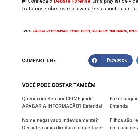
▶️ Conheça o
Debate Forense
, uma playlist de víd
tratamos sobre os mais variados assuntos sob a p
TAGS
:
CÓDIGO DE PROCESSO PENAL (CPP)
,
NULIDADE
,
NULIDADES
,
RECO
Facebook
COMPARTILHE
VOCÊ PODE GOSTAR TAMBÉM
Quem cometeu um CRIME pode
Fazer bagun
APAGAR A INFORMAÇÃO? Entenda!
Entenda
Nome negativado indevidamente?
Filhos são r
Descubra seus direitos e o que fazer
em caso de 