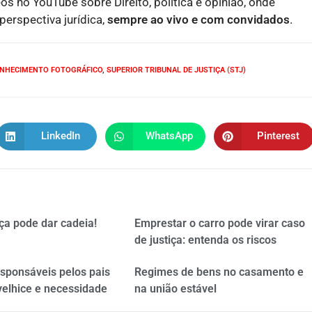
eos no YouTube sobre Direito, política e opinião, onde
erspectiva jurídica,
sempre ao vivo e com convidados
.
NHECIMENTO FOTOGRÁFICO
,
SUPERIOR TRIBUNAL DE JUSTIÇA (STJ)
LinkedIn
WhatsApp
Pinterest
ça pode dar cadeia!
Emprestar o carro pode virar caso
de justiça: entenda os riscos
esponsáveis pelos pais
Regimes de bens no casamento e
velhice e necessidade
na união estável