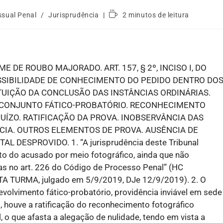
ssual Penal
/
Jurisprudência
2 minutos de leitura
DE ROUBO MAJORADO. ART. 157, § 2º, INCISO I, DO
SSIBILIDADE DE CONHECIMENTO DO PEDIDO DENTRO DO
ITUIÇÃO DA CONCLUSÃO DAS INSTÂNCIAS ORDINÁRIAS.
CONJUNTO FÁTICO-PROBATÓRIO. RECONHECIMENTO
ÍZO. RATIFICAÇÃO DA PROVA. INOBSERVÂNCIA DAS
CIA. OUTROS ELEMENTOS DE PROVA. AUSÊNCIA DE
ESPROVIDO. 1. “A jurisprudência deste Tribunal
to do acusado por meio fotográfico, ainda que não
as no art. 226 do Código de Processo Penal” (HC
TA TURMA, julgado em 5/9/2019, DJe 12/9/2019). 2. O
volvimento fático-probatório, providência inviável em sede
 houve a ratificação do reconhecimento fotográfico
l, o que afasta a alegação de nulidade, tendo em vista a