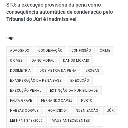
STJ: a execução provisória da pena como
consequência automática de condenação pelo
Tribunal do Júri é inadmissível
tags
ADVOGADO
CONDENAÇÃO
CONFISSÃO
CRIME
CRIMES
DANO MORAL
DANOS MORAIS
DOSIMETRIA
DOSIMETRIA DA PENA
DROGAS
EXASPERAÇÃO DA PENA-BASE
EXECUÇÃO
EXECUÇÃO PENAL
EXTINÇÃO DA PUNIBILIDADE
FALTA GRAVE
FERNANDO CAPEZ
FURTO
HABEAS CORPUS
HOMICÍDIO
INDENIZAÇÃO
JÚRI
LEI Nº 11.343/2006
MAUS ANTECEDENTES